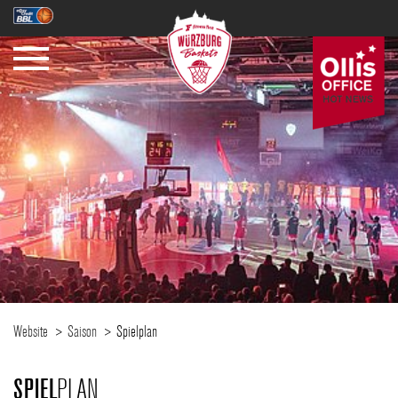
SAISON
TICKETS
NEWS
Website
Saison
Spielplan
SPIE
L
PLAN
FANZONE