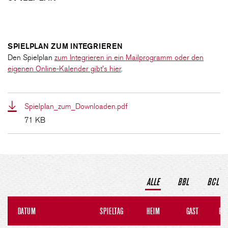
CLUB
SPIELPLAN ZUM INTEGRIEREN
Den Spielplan
zum Integrieren in ein Mailprogramm oder den
DANCERS
eigenen Online-Kalender gibt's hier
.
PARTNER
Spielplan_zum_Downloaden.pdf
71 KB
WÜRZBURG-BASKETS-DYN
AKADEMIE
ALLE
BBL
BCL
DATUM
SPIELTAG
HEIM
GAST
ER