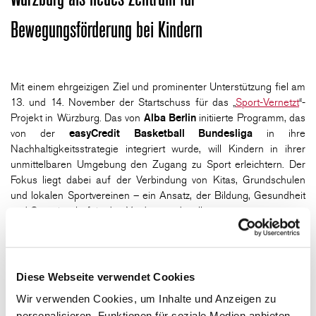
Bewegungsförderung bei Kindern
Mit einem ehrgeizigen Ziel und prominenter Unterstützung fiel am
13. und 14. November der Startschuss für das „
Sport-Vernetzt
“-
Projekt in Würzburg. Das von
Alba Berlin
initiierte Programm, das
von der
easyCredit Basketball Bundesliga
in ihre
Nachhaltigkeitsstrategie integriert wurde, will Kindern in ihrer
unmittelbaren Umgebung den Zugang zu Sport erleichtern. Der
Fokus liegt dabei auf der Verbindung von Kitas, Grundschulen
und lokalen Sportvereinen – ein Ansatz, der Bildung, Gesundheit
und Gemeinschaft in den Vordergrund stellt.
Zum Auftakt kamen besondere Gäste wie
Moritz Geske
und
David Gerold
von der easyCredit BBL sowie
René Hampeis
von
Alba Berlin nach Würzburg. Am ersten Tag stand eine
Diese Webseite verwendet Cookies
strategische Planung im Mittelpunkt. Gemeinsam mit den lokalen
Partnern wurde ein fünfjähriger Entwicklungsplan diskutiert, um
Wir verwenden Cookies, um Inhalte und Anzeigen zu
die Rahmenbedingungen für eine nachhaltige Umsetzung zu
personalisieren, Funktionen für soziale Medien anbieten