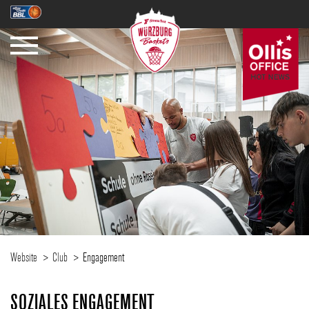
SAISON
TICKETS
NEWS
Website
Club
Engagement
SOZIALES ENGAGEMENT
FANZONE