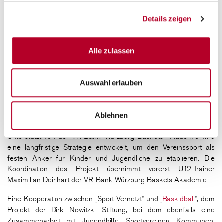
Sporteinrichtungen Kinder nicht nur frühzeitig für Bewegung
begeistert, sondern auch langfristig an Vereine herangeführt
Details zeigen
werden. Dieses Erfolgsmodell soll nun in Würzburg Anwendung
finden.
Alle zulassen
Das „Sport-Vernetzt“-Projekt hat eine nachhaltige Vision und steht
nicht nur für die Förderung des Nachwuchsleistungssports,
sondern auch für eine flächendeckende Bewegungsförderung.
Auswahl erlauben
Wolfgang Heyder, Gesellschafter bei den FIT/One Würzburg
Baskets, ist eine der treibenden Kräfte hinter dem Projekt und
skizzierte die Vision für Würzburg. Ziel ist es, den Sport als
Ablehnen
integrativen Bestandteil des Alltags von Kindern zu verankern.
Unterstützt von der VR-Bank Würzburg Baskets Akademie wird
eine langfristige Strategie entwickelt, um den Vereinssport als
festen Anker für Kinder und Jugendliche zu etablieren. Die
Koordination des Projekt übernimmt vorerst U12-Trainer
Maximilian Deinhart der VR-Bank Würzburg Baskets Akademie.
Eine Kooperation zwischen „Sport-Vernetzt“ und „
Baskidball
“, dem
Projekt der Dirk Nowitzki Stiftung, bei dem ebenfalls eine
Zusammenarbeit mit Jugendhilfe, Sportvereinen, Kommunen,