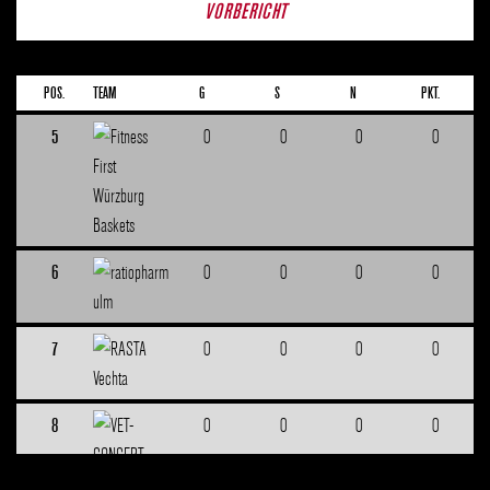
VORBERICHT
4
0
0
0
0
POS.
TEAM
G
S
N
PKT.
5
0
0
0
0
6
0
0
0
0
7
0
0
0
0
8
0
0
0
0