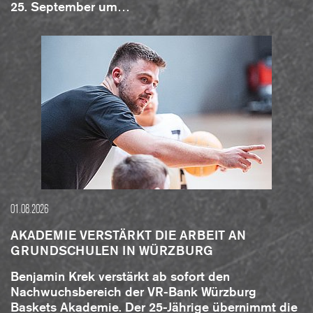
25. September um…
14
0
0
0
0
15
0
0
0
0
16
0
0
0
0
17
0
0
0
0
01.08.2026
18
0
0
0
0
AKADEMIE VERSTÄRKT DIE ARBEIT AN
GRUNDSCHULEN IN WÜRZBURG
Benjamin Krek verstärkt ab sofort den
Nachwuchsbereich der VR-Bank Würzburg
Baskets Akademie. Der 25-Jährige übernimmt die