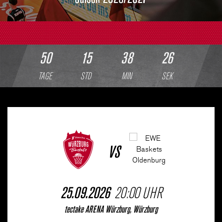
50
15
38
24
TAGE
STD
MIN
SEK
1
1
1
0
2
VS
2
1
0
1
0
25.09.2026
20:00 UHR
3
0
0
0
0
tectake ARENA Würzburg, Würzburg