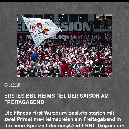
9
0
0
0
0
10
0
0
0
0
11
0
0
0
0
03.08.2026
12
0
0
0
0
ERSTES BBL-HEIMSPIEL DER SAISON AM
FREITAGABEND
Die Fitness First Würzburg Baskets starten mit
13
0
0
0
0
zwei Primetime-Heimspielen am Freitagabend in
die neue Spielzeit der easyCredit BBL: Gegner am