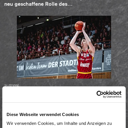
neu geschaffene Rolle des…
31.07.2026
HEIMSPIEL IM ACHTELFINALE: NETTO BBL
POKAL AUSGELOST
Zum ersten Mal seit 2023 haben die Fitness First
Diese Webseite verwendet Cookies
Würzburg Baskets wieder ein Heimspiel im
Wir verwenden Cookies, um Inhalte und Anzeigen zu
Achtelfinale des Netto BBL Pokals: Am 18.