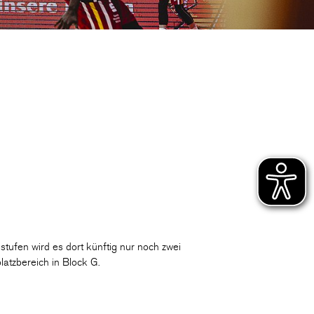
CLUB
DANCERS
PARTNER
WÜRZBURG-BASKETS-DYN
tufen wird es dort künftig nur noch zwei
atzbereich in Block G.