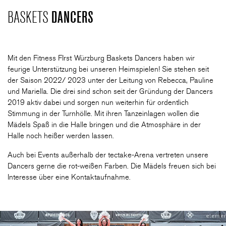
BASKETS
DANCERS
CLUB
Mit den Fitness FIrst Würzburg Baskets Dancers haben wir
DANCERS
feurige Unterstützung bei unseren Heimspielen! Sie stehen seit
der Saison 2022/ 2023 unter der Leitung von Rebecca, Pauline
und Mariella. Die drei sind schon seit der Gründung der Dancers
PARTNER
2019 aktiv dabei und sorgen nun weiterhin für ordentlich
Stimmung in der Turnhölle. Mit ihren Tanzeinlagen wollen die
Mädels Spaß in die Halle bringen und die Atmosphäre in der
Halle noch heißer werden lassen.
WÜRZBURG-BASKETS-DYN
Auch bei Events außerhalb der tectake-Arena vertreten unsere
Dancers gerne die rot-weißen Farben. Die Mädels freuen sich bei
AKADEMIE
Interesse über eine Kontaktaufnahme.