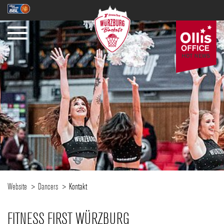
SAISON
TICKETS
NEWS
Website
Dancers
Kontakt
FITNESS FIRST WÜRZBURG
FANZONE