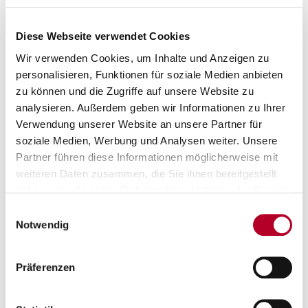
Munteanu, der Leiter der VR-Bank Würzburg Baskets Akademie:
„Er wird uns vor allem im Backcourt zusätzliche Optionen eröffnen
Diese Webseite verwendet Cookies
und Verantwortung übernehmen können.“
Wir verwenden Cookies, um Inhalte und Anzeigen zu
Derzeit trennen die VR-Bank Würzburg Baskets Akademie vier
personalisieren, Funktionen für soziale Medien anbieten
Punkte vom rettenden Ufer - die CATL Basketball Löwen aus
zu können und die Zugriffe auf unsere Website zu
Erfurt haben zwar ebenfalls fünf Siege auf dem Konto, aber den
analysieren. Außerdem geben wir Informationen zu Ihrer
direkten Vergleich für sich entschieden und außerdem ein Spiel
Verwendung unserer Website an unsere Partner für
weniger absolviert.
soziale Medien, Werbung und Analysen weiter. Unsere
Partner führen diese Informationen möglicherweise mit
Zurück
weiteren Daten zusammen, die Sie ihnen bereitgestellt
haben oder die sie im Rahmen Ihrer Nutzung der Dienste
gesammelt haben.
Einwilligungsauswahl
Notwendig
Präferenzen