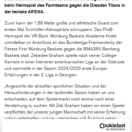
beim Heimspiel des Farmteams gegen die Dresden Titans in
der tectake ARENA.
Zuvor kann der 1,88 Meter große und athletische Guard zum
ersten Mal Turnhöllen-Atmosphäre schnuppern: Das ProB-
Heimspiel der VR-Bank Würzburg Baskets Akademie findet
unmittelbar im Anschluss an das Bundesliga-Frankenderby der
Fitness First Würzburg Baskets gegen die BMA365 Bamberg
Baskets statt. Zebedee Graham spielte nach seiner College-
Karriere in einer kleineren amerikanischen Liga an der Ostküste
und sammelte in der Saison 2024/2025 erste Europa-
Erfahrungen in der 2. Liga in Georgien.
„Angesichts der aktuellen sportlichen Situation und der
Herausforderungen in der laufenden Saison haben wir uns
entschieden, auf dem Spielermarkt noch einmal nach einer
Verstärkung zu suchen. Mit Zeb Graham haben wir einen Spieler
verpflichtet, der unserer jungen Mannschaft mit seiner Erfahrung
sofort weiterhelfen und sie unterstützen soll. Er bringt neben
hoher Geschwindigkeit und einem starken Skillset auch die nötige
Physis mit, um dem Team Stabilität zu geben“, sagt Razvan