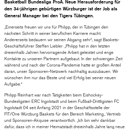
Basketball Bundesliga ProA. Neue Herausforderung für
den 34-jährigen gebürtigen Würzburger ist der Job als
General Manager bei den Tigers Tübingen.
„Einerseits freuen wir uns für Philipp, der in Tübingen den
nächsten Schritt in seiner beruflichen Karriere macht.
Andererseits bedauern wir seinen Abgang sehr“, sagt Baskets-
Geschäftsführer Steffen Liebler: „Philipp hat in den letzten
dreieinhalb Jahren hervorragende Arbeit geleistet und enge
Kontakte zu unseren Partnern aufgebaut. In der schwierigen Zeit
während und nach der Corona-Pandemie hatte er großen Anteil
daran, unser Sponsoren-Netzwerk nachhaltig auszubauen. Wir
wünschen ihm nur das Beste und viel Erfolg bei seiner neuen
Aufgabe.“
Philipp Reinhart war nach Tätigkeiten beim Eishockey-
Bundesligsten ERC Ingolstadt und beim Fußball-Drittligisten FC
Ingolstadt 04 seit Anfang 2021 in der Geschäftsstelle der
FIT/One Würzburg Baskets für den Bereich Marketing., Vertrieb
und Sponsoren-Akquise verantwortlich. „Ich bin sehr dankbar
dafür, dass ich in meiner Heimatstadt dreieinhalb Jahre lang neue