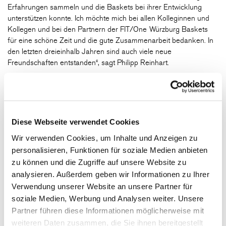
Erfahrungen sammeln und die Baskets bei ihrer Entwicklung
unterstützen konnte. Ich möchte mich bei allen Kolleginnen und
Kollegen und bei den Partnern der FIT/One Würzburg Baskets
für eine schöne Zeit und die gute Zusammenarbeit bedanken. In
den letzten dreieinhalb Jahren sind auch viele neue
Freundschaften entstanden“, sagt Philipp Reinhart.
Hannah Ugrai kehrt zurück in die Heimat
Gleichzeitig können die FIT/One Würzburg Baskets ein
Diese Webseite verwendet Cookies
bekanntes Gesicht willkommen heißen: Hannah Ugrai kehrt
zurück in die Heimat und kümmert sich ab dem 1. August um die
Wir verwenden Cookies, um Inhalte und Anzeigen zu
Themen Marketing und Vertrieb. Die Schwester von Max Ugrai
personalisieren, Funktionen für soziale Medien anbieten
sammelte in der Saison 2014/2015 als Praktikantin in der
zu können und die Zugriffe auf unsere Website zu
Baskets-Geschäftsstelle erste Erfahrungen im Profi-Basketball
analysieren. Außerdem geben wir Informationen zu Ihrer
und bei den Heimspielen auch am Kampfgericht im Einsatz.
Verwendung unserer Website an unsere Partner für
soziale Medien, Werbung und Analysen weiter. Unsere
2021 begann sie ihre Tätigkeit in der Geschäftsstelle des
Partner führen diese Informationen möglicherweise mit
damaligen easyCredit BBL-Aufsteigers MLP Academics
Heidelberg,
für den sie drei Jahre lang den Bereich Marketing
weiteren Daten zusammen, die Sie ihnen bereitgestellt