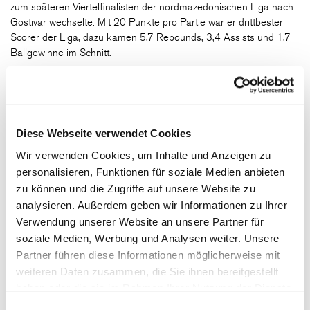
zum späteren Viertelfinalisten der nordmazedonischen Liga nach
Gostivar wechselte. Mit 20 Punkte pro Partie war er drittbester
Scorer der Liga, dazu kamen 5,7 Rebounds, 3,4 Assists und 1,7
Ballgewinne im Schnitt.
Aktueller Stand des Kaders der FIT/One Würzburg Baskets
:
Zac Seljaas, Max Ugrai, Owen Klassen, Julius Böhmer, Fabian
Diese Webseite verwendet Cookies
Bleck, Lukas Wank, Mike Davis Jr., Nelson Phillips, Bazoumana
Koné, Robert Ford III, Tyrese Williams.
Wir verwenden Cookies, um Inhalte und Anzeigen zu
personalisieren, Funktionen für soziale Medien anbieten
Zugänge:
zu können und die Zugriffe auf unsere Website zu
Fabian Bleck (HAKRO Merlins Crailsheim), Lukas Wank (EWE
analysieren. Außerdem geben wir Informationen zu Ihrer
Baskets Oldenburg), Mike Davis Jr. (Fenerbahce Istanbul
Verwendung unserer Website an unsere Partner für
2/Türkei), Nelson Phillips (Vrsac/Serbien), Robert Ford III
soziale Medien, Werbung und Analysen weiter. Unsere
(Montana State University), Tyrese Williams
Partner führen diese Informationen möglicherweise mit
(Gostivar/Nordmazedonien).
weiteren Daten zusammen, die Sie ihnen bereitgestellt
Abgänge:
haben oder die sie im Rahmen Ihrer Nutzung der Dienste
Collin Welp (BG Göttingen), Otis Livingston II (Türkei), Javon Bess
gesammelt haben.
Einwilligungsauswahl