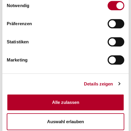
(Türkei), Isaiah Washington (Frankreich), Darius Perry
Notwendig
(Griechenland), Felix Hoffmann (Karriereende).
Zurück
Präferenzen
Statistiken
Marketing
Details zeigen
Alle zulassen
FOTO: Quinnipiac University
Auswahl erlauben