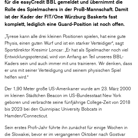
für die easyCredit BBL gemeldet und übernimmt die
Rolle des Spielmachers in der ProB-Mannschaft. Damit
ist der Kader der FIT/One Würzburg Baskerts fast
komplett, lediglich eine Guard-Position ist noch offen.
„Tyrese kann alle drei kleinen Positionen spielen, hat eine gute
Physis, einen guten Wurf und ist ein starker Verteidiger“, sagt
Sportdirektor Kresimir Loncar: „Er hat als Spielmacher noch viel
Entwicklungspotenzial, wird von Anfang an Teil unseres BBL-
Kaders sein und auch immer mit uns trainieren. Wir denken, dass
er uns mit seiner Verteidigung und seinem physischen Spiel
helfen wird.“
Der 1,90 Meter große US-Amerikaner wurde am 23. März 2000
im kleinen Städtchen Beacon im US-Bundesstaat New York
geboren und verbrachte seine fünfjährige College-Zeit von 2018
bis 2023 bei den Quinnipiac University Bobcats in
Hamden/Connecticut.
Sein erstes Profi-Jahr führte ihn zunächst für einige Wochen in
die Slowakei, bevor er im vergangenen Oktober nach Gostivar