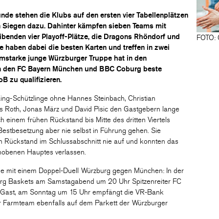
nde stehen die Klubs auf den ersten vier Tabellenplätzen
hn Siegen dazu. Dahinter kämpfen sieben Teams mit
eibenden vier Playoff-Plätze, die Dragons Rhöndorf und
FOTO: 
haben dabei die besten Karten und treffen in zwei
imstarke junge Würzburger Truppe hat in den
en den FC Bayern München und BBC Coburg beste
oB zu qualifizieren.
ing-Schützlinge ohne Hannes Steinbach, Christian
as Roth, Jonas März und David Pisic den Gastgebern lange
h einem frühen Rückstand bis Mitte des dritten Viertels
Bestbesetzung aber nie selbst in Führung gehen. Sie
en Rückstand im Schlussabschnitt nie auf und konnten das
hobenen Hauptes verlassen.
mit einem Doppel-Duell Würzburg gegen München: In der
rg Baskets am Samstagabend um 20 Uhr Spitzenreiter FC
Gast, am Sonntag um 15 Uhr empfängt die VR-Bank
Farmteam ebenfalls auf dem Parkett der Würzburger