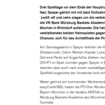
Drei Spieltage vor dem Ende der Hauptru
fest, Speyer gehört mit mit jetzt fünfze
´zwölf, elf und zehn siegen um die verbl
die VR-Bank Würzburg Baskets Akademie 
Wochen in Rhöndorf aufeinander. Die he
verbleibenden beiden Heimspielen geg
Chancen, sich für das Achtelfinale der Pr
Am Samstagabend in Speyer lieferten die K
Skladanowski, Calvin Wishart, Kapitän Luk
Zeit eine Partie auf Augenhöhe, blieben nac
(53:47) im Spiel, konnten gegen Speyer in 
steckten aber auch nach einem zweistellig
Spielfeld angesichts der Umstände hoch er
Weiter geht es am kommenden Wochenende 
easyCredit BBL haben die FIT/One Würzbu
Bayern München in der tectake ARENA zu 
Würzburg Baskets Akademie das Münchner 
Turnhölle.