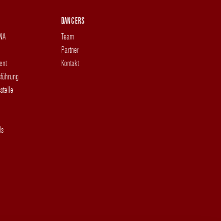
DANCERS
DNA
Team
Partner
ent
Kontakt
sführung
stelle
ds