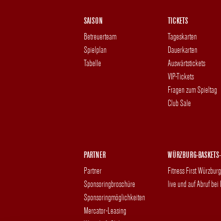
SAISON
TICKETS
Betreuerteam
Tageskarten
Spielplan
Dauerkarten
Tabelle
Auswärtstickets
VIP-Tickets
Fragen zum Spieltag
Club Sale
PARTNER
WÜRZBURG-BASKETS-
Partner
Fitness First Würzbur
Sponsoringbroschüre
live und auf Abruf bei
Sponsoringmöglichkeiten
Mercator-Leasing