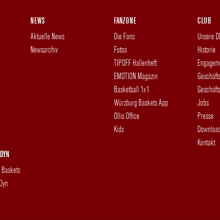
NEWS
FANZONE
CLUB
Aktuelle News
Die Fans
Unsere 
Newsarchiv
Fotos
Historie
TIPOFF Hallenheft
Engagem
EMOTION Magazin
Geschäft
Basketball 1x1
Geschäfts
Würzburg Baskets App
Jobs
Ollis Office
Presse
Kids
Downloa
Kontakt
DYN
g Baskets
 Dyn