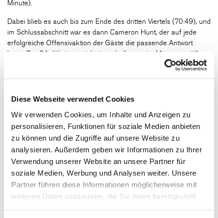
Minute).
Dabei blieb es auch bis zum Ende des dritten Viertels (70:49), und
im Schlussabschnitt war es dann Cameron Hunt, der auf jede
erfolgreiche Offensivaktion der Gäste die passende Antwort
hatte: Der 24-Jährige erzielte innerhalb von vier Minuten zwölf
Punkte und traf zwei Dreier.
Seine beiden Freiwürfe zum 86:61 in der 37. Minute brachten die
höchste Würzburger Führung im Spiel und die Entscheidung. Es
Diese Webseite verwendet Cookies
war der sechste Heimsieg der Saison für s.Oliver Würzburg und
der dritte in den letzten vier Heimspielen: „Ich freue mich für
Wir verwenden Cookies, um Inhalte und Anzeigen zu
unsere fantastischen Fans. Es ist jedes Mal eine tolle Atmosphäre
personalisieren, Funktionen für soziale Medien anbieten
in der Halle, sie geben uns enorm viel Energie“, sagte Headcoach
zu können und die Zugriffe auf unsere Website zu
Sasa Filipovski.
analysieren. Außerdem geben wir Informationen zu Ihrer
Verwendung unserer Website an unsere Partner für
soziale Medien, Werbung und Analysen weiter. Unsere
s.Oliver Würzburg - HAKRO Merlins Crailsheim
91:74
Partner führen diese Informationen möglicherweise mit
(22:15, 25:17, 23:17, 21:25)
weiteren Daten zusammen, die Sie ihnen bereitgestellt
haben oder die sie im Rahmen Ihrer Nutzung der Dienste