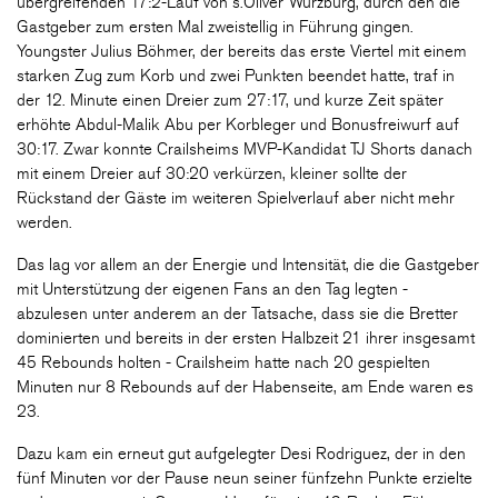
übergreifenden 17:2-Lauf von s.Oliver Würzburg, durch den die
Gastgeber zum ersten Mal zweistellig in Führung gingen.
Youngster Julius Böhmer, der bereits das erste Viertel mit einem
starken Zug zum Korb und zwei Punkten beendet hatte, traf in
der 12. Minute einen Dreier zum 27:17, und kurze Zeit später
erhöhte Abdul-Malik Abu per Korbleger und Bonusfreiwurf auf
30:17. Zwar konnte Crailsheims MVP-Kandidat TJ Shorts danach
mit einem Dreier auf 30:20 verkürzen, kleiner sollte der
Rückstand der Gäste im weiteren Spielverlauf aber nicht mehr
werden.
Das lag vor allem an der Energie und Intensität, die die Gastgeber
mit Unterstützung der eigenen Fans an den Tag legten -
abzulesen unter anderem an der Tatsache, dass sie die Bretter
dominierten und bereits in der ersten Halbzeit 21 ihrer insgesamt
45 Rebounds holten - Crailsheim hatte nach 20 gespielten
Minuten nur 8 Rebounds auf der Habenseite, am Ende waren es
23.
Dazu kam ein erneut gut aufgelegter Desi Rodriguez, der in den
fünf Minuten vor der Pause neun seiner fünfzehn Punkte erzielte