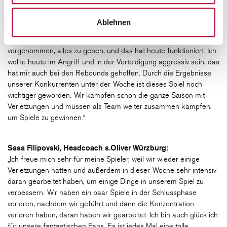
Cameron Hunt, s.Oliver Würzburg:
„Ich würde es nicht als perfektes Spiel bezeichnen, aber wir
Ablehnen
wollten diesen Sieg unbedingt. Es war natürlich ein sehr wichtiger
Sieg wegen unserer Situation in der Tabelle. Wir hatten uns
vorgenommen, alles zu geben, und das hat heute funktioniert. Ich
wollte heute im Angriff und in der Verteidigung aggressiv sein, das
hat mir auch bei den Rebounds geholfen. Durch die Ergebnisse
unserer Konkurrenten unter der Woche ist dieses Spiel noch
wichtiger geworden. Wir kämpfen schon die ganze Saison mit
Verletzungen und müssen als Team weiter zusammen kämpfen,
um Spiele zu gewinnen.“
Sasa Filipovski, Headcoach s.Oliver Würzburg:
„Ich freue mich sehr für meine Spieler, weil wir wieder einige
Verletzungen hatten und außerdem in dieser Woche sehr intensiv
daran gearbeitet haben, um einige Dinge in unserem Spiel zu
verbessern. Wir haben ein paar Spiele in der Schlussphase
verloren, nachdem wir geführt und dann die Konzentration
verloren haben, daran haben wir gearbeitet. Ich bin auch glücklich
für unsere fantastischen Fans. Es ist jedes Mal eine tolle