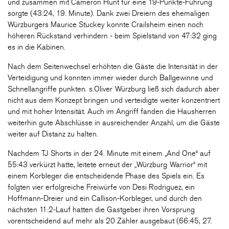
und zusammen mit Cameron Hunt für eine 19-Punkte-Führung
sorgte (43:24, 19. Minute). Dank zwei Dreiern des ehemaligen
Würzburgers Maurice Stuckey konnte Crailsheim einen noch
höheren Rückstand verhindern - beim Spielstand von 47:32 ging
es in die Kabinen.
Nach dem Seitenwechsel erhöhten die Gäste die Intensität in der
Verteidigung und konnten immer wieder durch Ballgewinne und
Schnellangriffe punkten. s.Oliver Würzburg ließ sich dadurch aber
nicht aus dem Konzept bringen und verteidigte weiter konzentriert
und mit hoher Intensität. Auch im Angriff fanden die Hausherren
weiterhin gute Abschlüsse in ausreichender Anzahl, um die Gäste
weiter auf Distanz zu halten.
Nachdem TJ Shorts in der 24. Minute mit einem „And One“ auf
55:43 verkürzt hatte, leitete erneut der „Würzburg Warrior“ mit
einem Korbleger die entscheidende Phase des Spiels ein. Es
folgten vier erfolgreiche Freiwürfe von Desi Rodriguez, ein
Hoffmann-Dreier und ein Callison-Korbleger, und durch den
nächsten 11:2-Lauf hatten die Gastgeber ihren Vorsprung
vorentscheidend auf mehr als 20 Zähler ausgebaut (66:45, 27.