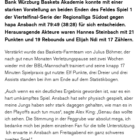
Bank Würzburg Baskets Akademie konnte mit einer
starken Vorstellung an beiden Enden des Feldes Spiel 1
der Viertelfinal-Serie der Regionalliga Südost gegen
hapa Ansbach mit 79:49 (38:28) für sich entscheiden.
Herausragende Akteure waren Hannes Steinbach mit 21
Punkten und 19 Rebounds und Elijah Ndi mit 17 Zählern.
Verstärkt wurde das Baskets-Farmteam von Julius Böhmer, der
nach gut neun Monaten Verletzungspause seit zwei Wochen
wieder mit der BBL-Mannschaft trainiert und seine knapp 17
Minuten Spielpraxis gut nutzte: Elf Punkte, drei Dreier und drei
Assists standen bei ihm am Ende auf dem Statistikbogen.
„Auch wenn es ein deutliches Ergebnis geworden ist, war es ein
hart umkämpftes Spiel. Ansbach hat sehr physisch gespielt, aber
meine Jungs haben sehr stark dagegen gehalten, wie man es in
den Playoffs auch tun muss“, sagte Alex King: „Genau das wollte
ich sehen. Die Stimmung in der Feggrube war absolut mega, ich
bedanke mich bei jedem einzelnen Fan für die tolle Unterstützung.
Ich erwarte in Ansbach am Freitagabend ein ganz schweres
zweites Spiel.“