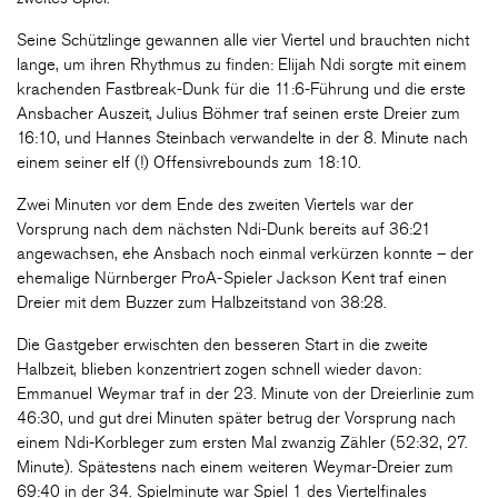
Seine Schützlinge gewannen alle vier Viertel und brauchten nicht
lange, um ihren Rhythmus zu finden: Elijah Ndi sorgte mit einem
krachenden Fastbreak-Dunk für die 11:6-Führung und die erste
Ansbacher Auszeit, Julius Böhmer traf seinen erste Dreier zum
16:10, und Hannes Steinbach verwandelte in der 8. Minute nach
einem seiner elf (!) Offensivrebounds zum 18:10.
Zwei Minuten vor dem Ende des zweiten Viertels war der
Vorsprung nach dem nächsten Ndi-Dunk bereits auf 36:21
angewachsen, ehe Ansbach noch einmal verkürzen konnte – der
ehemalige Nürnberger ProA-Spieler Jackson Kent traf einen
Dreier mit dem Buzzer zum Halbzeitstand von 38:28.
Die Gastgeber erwischten den besseren Start in die zweite
Halbzeit, blieben konzentriert zogen schnell wieder davon:
Emmanuel Weymar traf in der 23. Minute von der Dreierlinie zum
46:30, und gut drei Minuten später betrug der Vorsprung nach
einem Ndi-Korbleger zum ersten Mal zwanzig Zähler (52:32, 27.
Minute). Spätestens nach einem weiteren Weymar-Dreier zum
69:40 in der 34. Spielminute war Spiel 1 des Viertelfinales