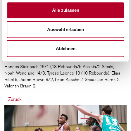
Regionalliga-Playoffspiel vorbereitet hatten“, berichtet Alex King:
„Ich bin froh, dass wir dann noch rechtzeitig ins Spiel gefunden
Alle zulassen
haben. Vor allem im letzten Viertel haben wir uns in der
Verteidigung verbessert und eine richtig gute Leistung gezeigt.“
Auswahl erlauben
VR-Bank Würzburg Baskets Akademie – TS Jahn
München 76:70
Ablehnen
(17:25, 20:16, 19:17, 20:12)
Hannes Steinbach 16/1 (13 Rebounds/5 Assists/2 Steals),
Noah Wendland 14/3, Tyrese Leonce 13 (10 Rebounds), Elias
Bittel 9, Jaden Brown 8/2, Leon Kasche 7, Sebastian Burek 2,
Valentin Braun 2.
Zurück