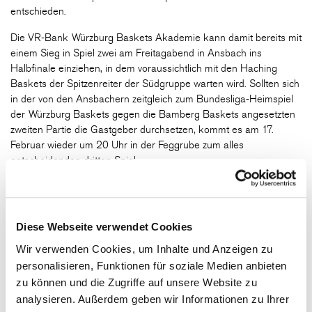
entschieden.
Die VR-Bank Würzburg Baskets Akademie kann damit bereits mit
einem Sieg in Spiel zwei am Freitagabend in Ansbach ins
Halbfinale einziehen, in dem voraussichtlich mit den Haching
Baskets der Spitzenreiter der Südgruppe warten wird. Sollten sich
in der von den Ansbachern zeitgleich zum Bundesliga-Heimspiel
der Würzburg Baskets gegen die Bamberg Baskets angesetzten
zweiten Partie die Gastgeber durchsetzen, kommt es am 17.
Februar wieder um 20 Uhr in der Feggrube zum alles
entscheidenden dritten Spiel.
VR-Bank Würzburg Baskets Akademie – hapa
Ansbach 79:49
Diese Webseite verwendet Cookies
(20:13, 18:15, 21:10, 20:11)
Wir verwenden Cookies, um Inhalte und Anzeigen zu
personalisieren, Funktionen für soziale Medien anbieten
Für Würzburg spielten:
zu können und die Zugriffe auf unsere Website zu
Hannes Steinbach 21 Punkte (19 Rebounds), Elijah Ndi 17/1
analysieren. Außerdem geben wir Informationen zu Ihrer
Dreier, Julius Böhmer 11/3, Lukas Roth 11/2, Emmanuel