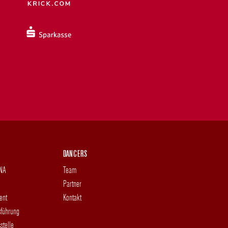
DANCERS
DNA
Team
Partner
ent
Kontakt
sführung
stelle