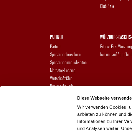
Club Sale
PARTNER
WÜRZBURG-BASKETS-
Partner
Fitness First Würzbur
Sponsoringbroschüre
live und auf Abruf bei
Sponsoringmöglichkeiten
Mercator-Leasing
WirtschaftsClub
Businessfreunde
Hospitality
Diese Webseite verwende
Kontakt
Wir verwenden Cookies, um
anbieten zu können und di
Informationen zu Ihrer Ve
und Analysen weiter. Unse