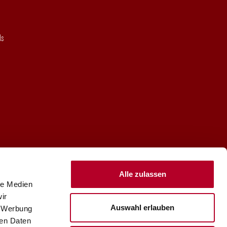
ds
Alle zulassen
le Medien
ir
Auswahl erlauben
, Werbung
ren Daten