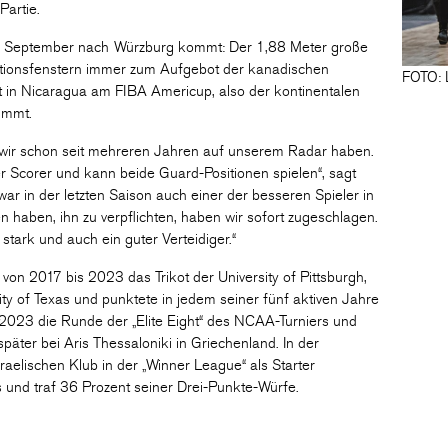
Partie.
im September nach Würzburg kommt: Der 1,88 Meter große
kationsfenstern immer zum Aufgebot der kanadischen
FOTO: 
 in Nicaragua am FIBA Americup, also der kontinentalen
immt.
ie wir schon seit mehreren Jahren auf unserem Radar haben.
r Scorer und kann beide Guard-Positionen spielen“, sagt
war in der letzten Saison auch einer der besseren Spieler in
en haben, ihn zu verpflichten, haben wir sofort zugeschlagen.
 stark und auch ein guter Verteidiger.“
on 2017 bis 2023 das Trikot der University of Pittsburgh,
ity of Texas und punktete in jedem seiner fünf aktiven Jahre
er 2023 die Runde der „Elite Eight“ des NCAA-Turniers und
päter bei Aris Thessaloniki in Griechenland. In der
raelischen Klub in der „Winner League“ als Starter
s und traf 36 Prozent seiner Drei-Punkte-Würfe.