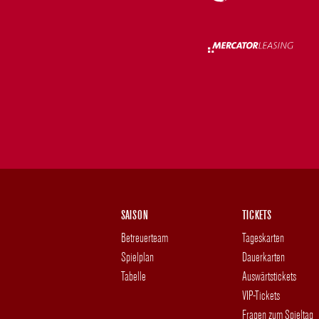
SAISON
TICKETS
Betreuerteam
Tageskarten
Spielplan
Dauerkarten
Tabelle
Auswärtstickets
VIP-Tickets
Fragen zum Spieltag