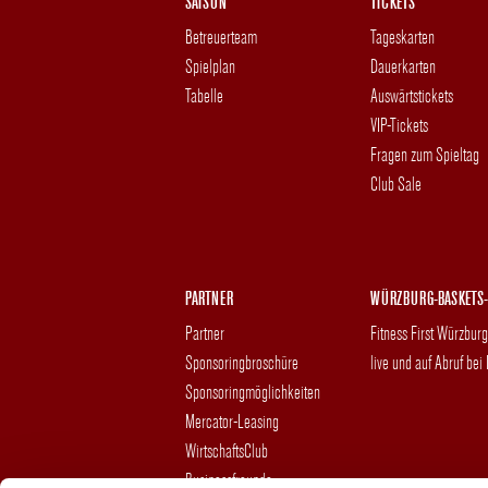
SAISON
TICKETS
Betreuerteam
Tageskarten
Spielplan
Dauerkarten
Tabelle
Auswärtstickets
VIP-Tickets
Fragen zum Spieltag
Club Sale
PARTNER
WÜRZBURG-BASKETS-
Partner
Fitness First Würzbur
Sponsoringbroschüre
live und auf Abruf bei
Sponsoringmöglichkeiten
Mercator-Leasing
WirtschaftsClub
Businessfreunde