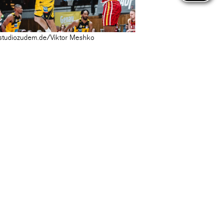
studiozudem.de/Viktor Meshko