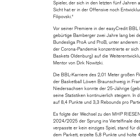
Spieler, der sich in den letzten fünf Jahren a
Sicht hat er in der Offensive noch Entwick
Filipovski.“
Vor seiner Premiere in der easyCredit BBL
gebürtige Bamberger zwei Jahre lang bei 
Bundesliga ProA und ProB, unter anderem 
der Corona-Pandemie konzentrierte er sic
Baskets Oldenburg) auf die Weiterentwicklu
Mentor von Dirk Nowitzki.
Die BBL-Karriere des 2,01 Meter großen F
der Basketball Löwen Braunschweig in Frank
Niedersachsen konnte der 25-Jährige (geb
seine Statistiken kontinuierlich steigern. 
auf 8,4 Punkte und 3,3 Rebounds pro Parti
Es folgte der Wechsel zu den MHP RIESEN 
2024/2025 der Sprung ins Viertelfinale des
verpasste er kein einziges Spiel, stand für
dem Parkett, erzielte 5,8 Punkte und holte