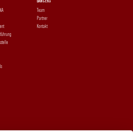
DANCERS
DNA
Team
Partner
ent
Kontakt
sführung
stelle
ds