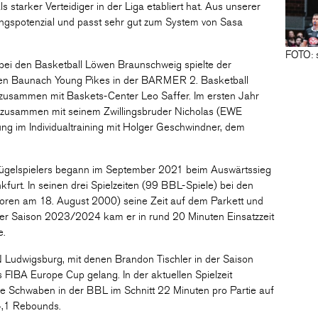
ls starker Verteidiger in der Liga etabliert hat. Aus unserer
lungspotenzial und passt sehr gut zum System von Sasa
FOTO: 
 bei den Basketball Löwen Braunschweig spielte der
den Baunach Young Pikes in der BARMER 2. Basketball
zusammen mit Baskets-Center Leo Saffer. Im ersten Jahr
h zusammen mit seinem Zwillingsbruder Nicholas (EWE
ng im Individualtraining mit Holger Geschwindner, dem
lügelspielers begann im September 2021 beim Auswärtssieg
furt. In seinen drei Spielzeiten (99 BBL-Spiele) bei den
oren am 18. August 2000) seine Zeit auf dem Parkett und
In der Saison 2023/2024 kam er in rund 20 Minuten Einsatzzeit
e.
Ludwigsburg, mit denen Brandon Tischler in der Saison
 FIBA Europe Cup gelang. In der aktuellen Spielzeit
 die Schwaben in der BBL im Schnitt 22 Minuten pro Partie auf
 4,1 Rebounds.