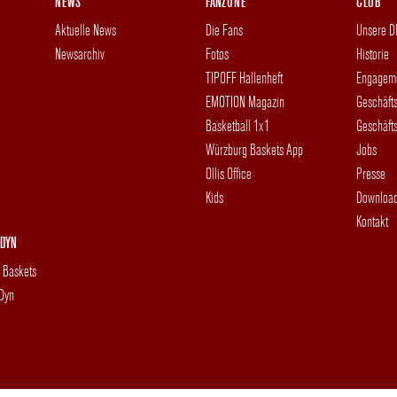
NEWS
FANZONE
CLUB
Aktuelle News
Die Fans
Unsere 
Newsarchiv
Fotos
Historie
TIPOFF Hallenheft
Engagem
EMOTION Magazin
Geschäft
Basketball 1x1
Geschäfts
Würzburg Baskets App
Jobs
Ollis Office
Presse
Kids
Downloa
Kontakt
DYN
g Baskets
 Dyn