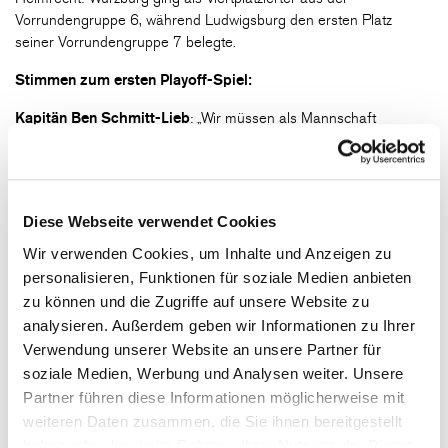
Vorrundengruppe 6, während Ludwigsburg den ersten Platz
seiner Vorrundengruppe 7 belegte.
Stimmen zum ersten Playoff-Spiel:
Kapitän Ben Schmitt-Lieb
: „Wir müssen als Mannschaft
auftreten. Außerdem gehen wir als Außenseiter in die Playoffs,
weshalb die anderen Mannschaften uns unterschätzen könnten.“
Leon Lichtlein
: „Die Team-Chemie ist gerade sehr gut, da wir
unser letztes Relegationsrundenspiel gewonnen haben. So ein
Diese Webseite verwendet Cookies
wichtiges Spiel kurz vor den Playoffs noch so knapp zu gewinnen,
Wir verwenden Cookies, um Inhalte und Anzeigen zu
gibt uns definitiv ein gutes Gefühl für die Playoffs.“
personalisieren, Funktionen für soziale Medien anbieten
zu können und die Zugriffe auf unsere Website zu
Leonard Bretz
: „Für mich persönlich sind die Playoffs deswegen
besonders, weil wir uns als Team nochmal neu kennenlernen
analysieren. Außerdem geben wir Informationen zu Ihrer
können. Man sollte für die ganze Mannschaft da sein und kann
Verwendung unserer Website an unsere Partner für
sich gleichzeitig auch individuell weiterentwickeln. Wir nehmen
soziale Medien, Werbung und Analysen weiter. Unsere
eine neue Erfahrung mit und können gemeinsam eine gute Zeit
Partner führen diese Informationen möglicherweise mit
haben.“
weiteren Daten zusammen, die Sie ihnen bereitgestellt
haben oder die sie im Rahmen Ihrer Nutzung der Dienste