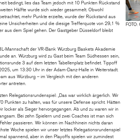
heit bedingt, lies das Team jedoch mit 10 Punkten Rückstand
 zweiten Hälfte wurde sich wieder gesammelt. Obwohl
el betrachtet, mehr Punkte erzielte, wurde der Rückstand aus
leine Unsicherheiten und die diesige Trefferquote von 29,1 %
FOTO: 
rer aus dem Spiel gehen. Der Gastgeber Düsseldorf bleibt
.
BBL-Mannschaft der VR-Bank Würzburg Baskets Akademie
nsrunde an. Würzburg wird zu Gast beim Team Südhessen sein,
ionsrunde 3 auf dem letzten Tabellenplatz befindet. Tippoff
025, um 13:30 Uhr in der Adam-Danz-Halle in Weiterstadt.
Team aus Würzburg – im Vergleich mit den anderen
rter antreten.
zten Relegationsrundenspiel: „Das war wirklich ärgerlich. Wir
0 Punkten zu halten, was für unsere Defense spricht. Hätten
wir locker als Sieger hervorgegangen. Ab und zu waren wir in
angsam. Bei zehn Spielern und zwei Coaches ist man sich
Fehler passieren. Wir können im Nachhinein nichts daran
hste Woche spielen wir unser letztes Relegationsrundenspiel
l spannend, aber in den Playoffs spielen wir zumindest