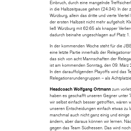
Einbruch, durch eine mangelnde Treffsicher
in die Halbzeitpause gehen (24:34). In der
Würzburg, allein das dritte und vierte Viert
der ersten Halbzeit nicht mehr aufgeholt. K
ließ Würzburg mit 62:65 als knapper Verlie
dadurch beinahe ungeschlagen auf Platz 1
In der kommenden Woche steht für die J
eine letzte Partie innerhalb der Relegatio
das sich von acht Mannschaften der Relegat
ist am kommenden Sonntag, den 09. März 2
In den darauffolgenden Playoffs wird das 
Relegationsrundengruppen – als Achtplatzie
Headcoach Wolfgang Ortmann
zum vorlet
haben es geschafft unseren Gegner unter 7
wir selbst einfach besser getroffen, wären 
unseren Entscheidungen einfach etwas zu l
manchmal auch nicht ganz einig und einige 
ändern, aber daraus können wir lernen. Näc
gegen das Team Südhessen. Das wird nochma