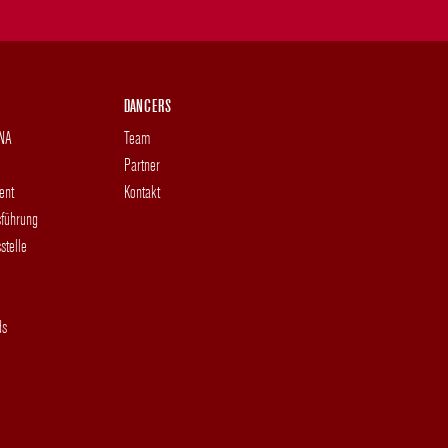
DANCERS
DNA
Team
Partner
ent
Kontakt
sführung
stelle
ds