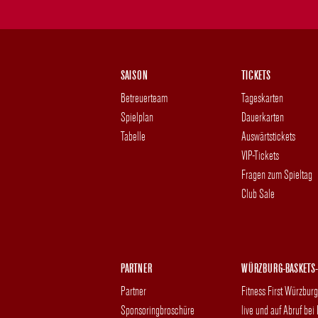
SAISON
TICKETS
Betreuerteam
Tageskarten
Spielplan
Dauerkarten
Tabelle
Auswärtstickets
VIP-Tickets
Fragen zum Spieltag
Club Sale
PARTNER
WÜRZBURG-BASKETS-
Partner
Fitness First Würzbur
Sponsoringbroschüre
live und auf Abruf bei