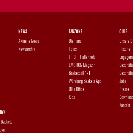
NEWS
FANZONE
CLUB
Aktuelle News
Die Fans
Unsere 
Newsarchiv
Fotos
Historie
TIPOFF Hallenheft
Engagem
EMOTION Magazin
Geschäft
Basketball 1x1
Geschäfts
Würzburg Baskets App
Jobs
Ollis Office
Presse
Kids
Downloa
Kontakt
DYN
g Baskets
 Dyn