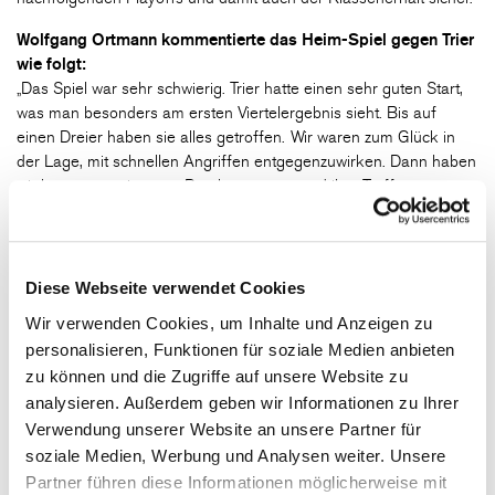
Wolfgang Ortmann kommentierte das Heim-Spiel gegen Trier
wie folgt:
„Das Spiel war sehr schwierig. Trier hatte einen sehr guten Start,
was man besonders am ersten Viertelergebnis sieht. Bis auf
einen Dreier haben sie alles getroffen. Wir waren zum Glück in
der Lage, mit schnellen Angriffen entgegenzuwirken. Dann haben
wir begonnen, sie unter Druck zu setzen und ihre Trefferquote zu
reduzieren. Das Entscheidende war wirklich der Druck, den wir
den Gegnern gemacht haben. Daher ein Kompliment an die
Athletik-Abteilung, dass die Jungs am Ende noch die nötige Luft
hatten. Obwohl die Trierer ganze 90 Punkte gemacht haben, war
Diese Webseite verwendet Cookies
der Sieg absolut verdient. Sie haben wirklich gut gespielt, aber wir
Wir verwenden Cookies, um Inhalte und Anzeigen zu
hatten am Ende mehr Durchhaltevermögen.“
personalisieren, Funktionen für soziale Medien anbieten
zu können und die Zugriffe auf unsere Website zu
Text: Chiara Greve
analysieren. Außerdem geben wir Informationen zu Ihrer
VR-Bank Würzburg Baskets Akademie – Young Gladiators
Verwendung unserer Website an unsere Partner für
Trier 100:90
soziale Medien, Werbung und Analysen weiter. Unsere
(35:36, 16:16, 22:25, 27:13)
Partner führen diese Informationen möglicherweise mit