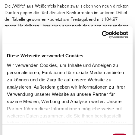
Die „Wölfe“ aus Weißenfels haben zwar sieben von neun direkten
Duellen gegen die fünf direkten Konkurrenten im unteren Drittel
der Tabelle gewonnen - zuletzt am Freitagabend mit 104:97
gegen Heidelberg - brauchen aber noch den einen oder anderen
Sieg, um endgültig den Klassenerhalt feiern zu können.
Angeführt wird der MBC von einem us-amerikanischen Guard-
Duo: Topscorer ist Johnathan Dunn (15,9 Punkte pro Partie), dazu
Diese Webseite verwendet Cookies
kommt der ehemalige Würzburger Charles „Chuck“ Callison (12,9
Punkte/3,9 Assists), der gegen Heidelberg 27 Punkte erzielte
Wir verwenden Cookies, um Inhalte und Anzeigen zu
und sechs Korbvorlagen verteilte.
personalisieren, Funktionen für soziale Medien anbieten
zu können und die Zugriffe auf unsere Website zu
Der Anfang des Jahres nachverpflichtete Scharfschütze
analysieren. Außerdem geben wir Informationen zu Ihrer
Jhonathan Dunn (10,3 Punkte/47 Prozent Dreierquote) kehrte
Verwendung unserer Website an unsere Partner für
nach längerer Verletzungspause am Freitag zurück ins Wölfe-
soziale Medien, Werbung und Analysen weiter. Unsere
Aufgebot. Bester deutscher Spieler beim SYNTAINICS MBC ist
Center Martin Breunig, der im Schnitt 11,6 Punkte und 5,2
Partner führen diese Informationen möglicherweise mit
Rebounds auflegt.
weiteren Daten zusammen, die Sie ihnen bereitgestellt
haben oder die sie im Rahmen Ihrer Nutzung der Dienste
Das Hinspiel im Wolfsbau war Ende November eine relativ klare
gesammelt haben.
Einwilligungsauswahl
Sache für die Würzburg Baskets: Aufgrund einer starken zweiten