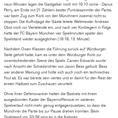
neun Minuten lagen die Gastgeber noch mit 18:10 vorne - Darius
Perry, am Ende mit 21 Zählern bester Punktesammler der Partie,
war beim Zug zum Korb von den Münchnern zweimal nicht zu
stoppen. Die Aufholjagd der Gäste leitete Weltmeister Andreas
Obst noch vor Viertelende ein, und nach vier Korblegern in Folge
hatte der FC Bayern München vier Spielminuten später den
Spielstand wieder ausgeglichen (18:18, 13. Minute).
Nachdem Owen Klassen die Führung zurück auf Würzburger
Seite geholt hatte, kam es unter dem Würzburger Korb zur
vorentscheidenden Szene des Spiels: Carsen Edwards wurde
nach Ansicht der Schiedsrichter von Javon Bess gefoult. Bess
war anderer Meinung und holte sich auch noch ein technisches
Foul ab. Es war bereits sein viertes und er damit für den Rest der
ersten Halbzeit zum Zuschauen verurteilt.
Ohne ihren Defensivanker hatten die Baskets mit ihrem
ausgedünnten Kader der Bayernoffensive im weiteren
Spielverlauf nicht mehr genug entgegenzusetzen, so dass die
Münchner die Partie bis zur Pause drehen konnten. Beim
Spielstand von 33:38 ging es in die Kabinen.