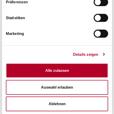
Präferenzen
Zac Seljaas, Würzburg Baskets:
„München hat eine sehr starke Mannschaft, wir haben mit allem
Statistiken
gekämpft, was wir haben. Nach allem, was wir in dieser Saison
erreicht haben, müssen wir nicht enttäuscht sein. Es war eine tolle
Marketing
Reise und hat unglaublich viel Spaß gemacht. Deswegen sind wir
sehr zufrieden und glücklich mit dem, was wir erreicht haben.
Unser Coach hat von Anfang immer betont, dass es darum geht.
jeden Tag besser zu werden. Ich freue mich jetzt schon auf die
Details zeigen
nächste Saison.“
Darius Perry, Würzburg Baskets:
Alle zulassen
„Bayern spielt einfach eine sehr gute Verteidigung, ich habe aus
den Spielen gegen sie sehr viel für mein Spiel gelernt. Wir haben
nie an uns gezweifelt, aber heute haben sie ab dem zweiten
Auswahl erlauben
Viertel mit sehr viel Energie gespielt und angefangen, ihre Würfe
zu treffen. Für uns war es in der zweiten Halbzeit einfach schwer,
unser Energielevel hoch zu halten. Sie konnten viel rotieren, und
Ablehnen
wir mussten viel mehr Minuten spielen.“