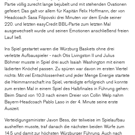
Partie völlig zurecht lange bejubelt und mit stehenden Ovationen
gefeiert. Das galt vor allem für Kapitän Felix Hoffmann, der von
Headcoach Sasa Filipovski drei Minuten vor dem Ende seiner
220. und letzten easyCredit BBL-Partie zum letzten Mal
ausgewechselt wurde und seinen Emotionen anschließend freien
Lauf ließ.
Ins Spiel gestartet waren die Würzburg Baskets ohne drei
verletzte Aufbauspieler - nach Otis Livingston II und Julius
Böhmer musste in Spiel drei auch Isaiah Washington mit einem
lädierten Knöchel passen. Zu spüren war davon im ersten Viertel
nichts: Mit viel Entschlossenheit und jeder Menge Energie startete
die Heimmannschaft ins Spiel, verteidigte erfolgreich und konnte
zum ersten Mal in einem Spiel des Halbfinales in Führung gehen:
Beim Stand von 10:3 nach einem Dreier von Collin Welp nahm
Bayern-Headcoach Pablo Laso in der 4. Minute seine erste
Auszeit.
Verteidigungsminister Javon Bess, der teilweise im Spielaufbau
aushelfen musste, traf danach die nächsten beiden Würfe zum
14:5 und damit zur höchsten Würzburger Führung. Auch nach