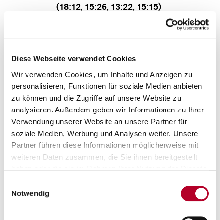
(18:12, 15:26, 13:22, 15:15)
Für Würzburg spielten:
Darius Perry 21/2 (7 Assists/3 Steals), Collin Welp 12/3 (6
Rebounds), Javon Bess 12/1 (7 Rebounds), Zac Seljaas 8/1,
Diese Webseite verwendet Cookies
Owen Klassen 6 (6 Rebounds), Max Ugrai 2, Felix Hoffmann,
Elijah Ndi, Jayden Brown.
Wir verwenden Cookies, um Inhalte und Anzeigen zu
personalisieren, Funktionen für soziale Medien anbieten
Top-Performer München:
zu können und die Zugriffe auf unsere Website zu
Serge Ibaka 19/1, (8 Rebounds), Carsen Edwards 15/2, Vladimir
analysieren. Außerdem geben wir Informationen zu Ihrer
Lucic 12/3.
Verwendung unserer Website an unsere Partner für
soziale Medien, Werbung und Analysen weiter. Unsere
Key Stats
:
Partner führen diese Informationen möglicherweise mit
Dreierquote:
Würzburg 27 Prozent - München 39 Prozent
weiteren Daten zusammen, die Sie ihnen bereitgestellt
Ballverluste:
Würzburg 15 - München 8
haben oder die sie im Rahmen Ihrer Nutzung der Dienste
Assists:
Würzburg 11 - München 16
gesammelt haben.
Einwilligungsauswahl
Notwendig
Stimmen zum Spiel