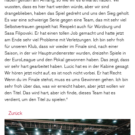
haben gelitten am Anfang, so wie wir es erwartet haben. Wir
wussten, dass es hier hart werden würde, aber wir sind
drangeblieben, haben das Spiel gedreht und uns den Sieg geholt.
Es war eine schwierige Serie gegen eine Team, das mit sehr viel
Selbstvertrauen gespielt hat. Respekt auch für Würzburg und
Sasa Filipovski. Er hat einen tollen Job gemacht und hatte jetzt
am Ende sehr viel Probleme mit Verletzungen. Ich bin sehr froh
für unseren Klub, dass wir wieder im Finale sind, nach einer
Saison, in der wir Hauptrundenerster wurden, dreizehn Spiele in
der EuroLeague und den Pokal gewonnen haben. Das zeigt, dass
wir sehr hart gearbeitet haben. Lucic hat es in der Kabine gesagt:
Wir hören jetzt nicht auf, es ist noch nicht vorbei. Er hat Recht:
Wenn du im Finale stehst, muss es ums Gewinnen gehen. Ich bin
sehr froh über das, was wir erreicht haben, aber jetzt wollen wir
den Titel. Das wird hart, aber ich finde, dieses Team hat es
verdient, um den Titel zu spielen.“
Zurück