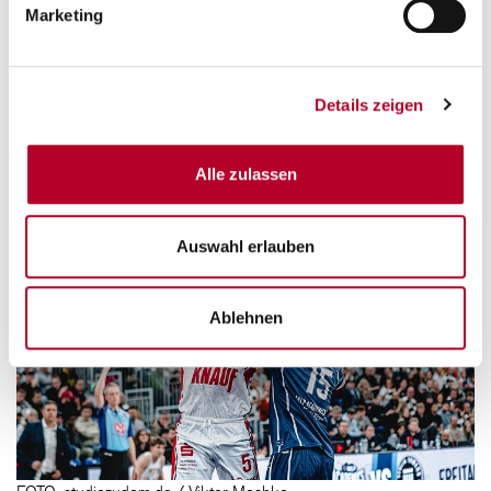
dyn.sport
übertragen. Jeder Fan kann seinen Sport mit einem
Marketing
Abonnement unterstützen: Zehn Prozent der Netto-Erlöse gibt
DYN unter dem Motto "
Move Your Sport
" an die easyCredit BBL
zurück, die das Geld in die Basketball-Nachwuchsförderung
investiert.
Details zeigen
Zurück
Alle zulassen
Auswahl erlauben
Ablehnen