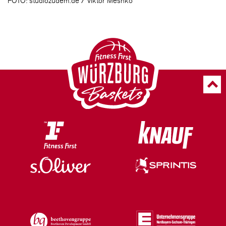
FOTO: studiozudem.de / Viktor Meshko