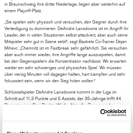
in Braunschweig ihre dritte Niederlage, liegen aber weiterhin auf
einem Playoff-Platz.
„Sie spielen sehr physisch und versuchen, den Gegner durch ihre
Verteidigung zu dominieren. DeAndre Lansdowne ist im Angriff ihr
Leader, der in vielen Situationen selbst attackiert, aber auch seine
Mitspieler sehr gut in Szene setzt“, sagt Baskets Co-Trainer Dejan
Mihevc: „Chemnitz ist im Fastbreak sehr gefährlich. Sie versuchen
aber auch immer wieder, ihre Angriffe lange auszuspielen, damit
bei den Gegenspielern die Konzentration nachlässt. Wir erwarten
wieder ein sehr schwieriges und physisches Spiel. Wir müssen
über vierzig Minuten voll dagegen halten, hart kämpfen und sehr
fokussiert sein, wenn wir den Sieg holen wollen.“
Schlüsselspieler DeAndre Lansdowne kommt in der Liga im
Schnitt auf 11,3 Punkte und 5 Assists, der 35-Jährige trifft 44
Prozent seiner Drei-Punkte-Würfe. Aktueller Topscorer der
NINERS ist Aher Uguak mit 14,3 Zählern, gefolgt von Olivier
Nkamhoua (12,3 Punkte/4,6 Rebounds).
Der Power Foward der NINERS dürfte sich unter den Brettern