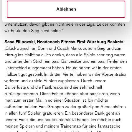
Halbzeit sehr schwer gemacht haben. Es war nach der Halbzeit
Ablehnen
sehr schwer. Ich weiß nicht, was da passiert ist. Wir sind immer
dankbar für unsere Fans, die uns auch auswärts immer
unterstützen, davon gibt es nicht viele in der Liga. Leider konnten
wir heute den Sieg nicht holen.“
Sasa Filipovski, Headcoach Fitness First Würzburg Baskets:
„Glückwunsch an Bonn und Coach Markovic zum Sieg und zum
Einzug ins Halbfinale. Ich denke, dass alle Spiele sehr eng waren
und unter dem Strich ein paar Ballbesitze und ein paar Fehler den
Unterschied ausgemacht haben. Heute haben wir in der ersten
Halbzeit gut gespielt. Im dritten Viertel haben wir die Konzentration
verloren und zu viele Punkte zugelassen. Durch unsere
Ballverluste und die Fastbreaks sind sie sehr schnell
zurückgekommen. Diese Fehler können aber passieren, wenn
man zum ersten Mal in so einer Situation ist. Ich möchte
außerdem beiden Fan-Gruppen zu der großartigen Atmosphären
in allen fünf Spielen gratulieren. Ein besonderer Dank geht an
unsere Fans, die uns heute unterstützt haben. Ich möchte auch
meinen Spielern und meinem Trainerstab für eine fantastische