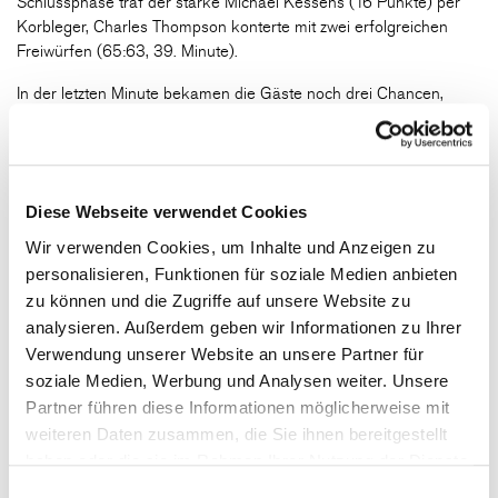
Schlussphase traf der starke Michael Kessens (16 Punkte) per
Korbleger, Charles Thompson konterte mit zwei erfolgreichen
Freiwürfen (65:63, 39. Minute).
In der letzten Minute bekamen die Gäste noch drei Chancen,
konnten den Ball aber nicht mehr im Bonner Korb unterbringen.
Nach einem Freiwurftreffer von Grayson Murphy nahm Sasa
Filipovski mit neun Sekunden auf der Uhr seine letzte Auszeit und
Marcus Carr anschließend den Dreier zum Ausgleich. Anders als
Diese Webseite verwendet Cookies
in Spiel 5 des Viertelfinales im vergangenen Jahr, als Hannes
Steinbach die Baskets per Dreier in die Verlängerung warf, ging
Wir verwenden Cookies, um Inhalte und Anzeigen zu
der Ball dieses Mal aber nur an den Ring, so dass Bonn mit
personalisieren, Funktionen für soziale Medien anbieten
seinen Fans den Einzug ins Halbfinale feiern konnte.
zu können und die Zugriffe auf unsere Website zu
analysieren. Außerdem geben wir Informationen zu Ihrer
Verwendung unserer Website an unsere Partner für
Telekom Baskets Bonn – Fitness First Würzburg Baskets
66:63
soziale Medien, Werbung und Analysen weiter. Unsere
(15:19, 7:11, 27:16, 17:17)
Partner führen diese Informationen möglicherweise mit
weiteren Daten zusammen, die Sie ihnen bereitgestellt
Für Würzburg spielten:
haben oder die sie im Rahmen Ihrer Nutzung der Dienste
Brae Ivey 12 Punkte/2 Dreier, Marcus Carr 10/2, David Muenkat
gesammelt haben.
9/1, Davion Mintz 8/1 (5 Assists), Alen Pjanic 7/1 (9 Rebounds),
Einwilligungsauswahl