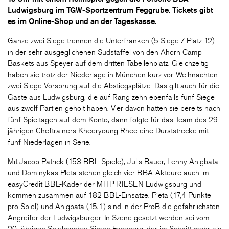
Ludwigsburg im TGW-Sportzentrum Feggrube. Tickets gibt
es im Online-Shop und an der Tageskasse.
Ganze zwei Siege trennen die Unterfranken (5 Siege / Platz 12)
in der sehr ausgeglichenen Südstaffel von den Ahorn Camp
Baskets aus Speyer auf dem dritten Tabellenplatz. Gleichzeitig
haben sie trotz der Niederlage in München kurz vor Weihnachten
zwei Siege Vorsprung auf die Abstiegsplätze. Das gilt auch für die
Gäste aus Ludwigsburg, die auf Rang zehn ebenfalls fünf Siege
aus zwölf Partien geholt haben. Vier davon hatten sie bereits nach
fünf Spieltagen auf dem Konto, dann folgte für das Team des 29-
jährigen Cheftrainers Kheeryoung Rhee eine Durststrecke mit
fünf Niederlagen in Serie.
Mit Jacob Patrick (153 BBL-Spiele), Julis Bauer, Lenny Anigbata
und Dominykas Pleta stehen gleich vier BBA-Akteure auch im
easyCredit BBL-Kader der MHP RIESEN Ludwigsburg und
kommen zusammen auf 182 BBL-Einsätze. Pleta (17,4 Punkte
pro Spiel) und Anigbata (15,1) sind in der ProB die gefährlichsten
Angreifer der Ludwigsburger. In Szene gesetzt werden sei vom