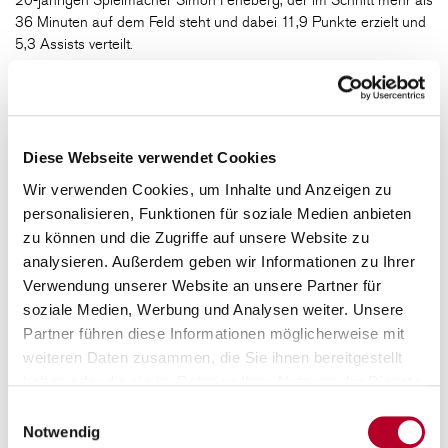
20-jährigen Spielmacher Simon Feneberg, der im Schnitt mehr als
36 Minuten auf dem Feld steht und dabei 11,9 Punkte erzielt und
5,3 Assists verteilt.
Auf Würzburger Seite ist Tyrese Williams nach seinem sechsten
BBL-Einsatz in der ProB nicht mehr spielberechtigt, Darüber
hinaus wird Akademie-Headcoach Alex King im Duell der
Bundesliga-Farmteams einen Tag nach dem easyCredit BBL-
Diese Webseite verwendet Cookies
Heimspiel der FIT/One Würzburg Baskets gegen die BG
Wir verwenden Cookies, um Inhalte und Anzeigen zu
Göttingen voraussichtlich alle Leistungsträger zur Verfügung
haben, um den vierten Heimsieg in Folge einzufahren.
personalisieren, Funktionen für soziale Medien anbieten
zu können und die Zugriffe auf unsere Website zu
Headcoach Alex King:
analysieren. Außerdem geben wir Informationen zu Ihrer
„Ludwigsburg hatte einen sehr guten Start in die Saison, in den
Verwendung unserer Website an unsere Partner für
letzten Wochen haben sie etwas an Boden verloren. Für uns wird
soziale Medien, Werbung und Analysen weiter. Unsere
es wichtig sein, wie wir aus der spielfreien Feiertagswoche
Partner führen diese Informationen möglicherweise mit
rauskommen. Wir müssen schnell wieder zurück in die Spur und
weiteren Daten zusammen, die Sie ihnen bereitgestellt
zu unserem Spiel finden. Und wir werden am Samstagnachmittag
haben oder die sie im Rahmen Ihrer Nutzung der Dienste
in der Feggrube jede Unterstützung durch die Zuschauer
brauchen!“
gesammelt haben.
Einwilligungsauswahl
Notwendig