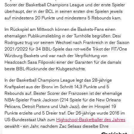
Scorer der Basketball Champions League und der erste Spieler
überhaupt, der in der BCL in seinen ersten drei Spielen jeweils
auf mindestens 20 Punkte und mindestens 5 Rebounds kam.
Im Rückspiel am Mittwoch können die Baskets-Fans einen
ehemaligen Publikumsliebling in der Turnhölle begrüßen: Desi
Rodriguez trug vor seinem Wechsel nach Frankreich in der Saison
2021/2022 für 34 BBL-Spiele das rot-weiße Trikot der FIT/One
Würzburg Baskets und war nach der Verpflichtung von
Headcoach Sasa Filipovski einer der Garanten für die damals
beste BBL-Rückrunde der Klubgeschichte.
In der Basketball Champions League legt das 28-jährige
Kraftpaket aus der Bronx im Schnitt 14,3 Punkte und 5
Rebounds auf. Bester Scorer der Franzosen ist der ehemalige
NBA-Spieler Frank Jackson (214 Spiele für die New Orleans
Pelicans, Detroit Pistons und Utah Jazz), der im Hinspiel 19
Punkte erzielte und 5 Dreier traf. Der 26-jährige wurde 2016 im
US-Bundesstaat Utah zum
Highschool-Basketballer des Jahres
gewählt - ein Jahr, nachdem Zac Seljaas dieselbe Ehre
widerfahren war.