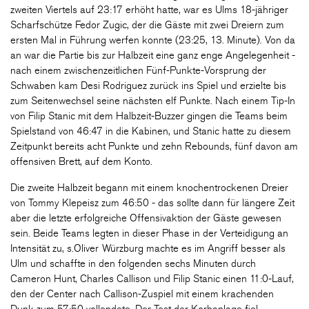
zweiten Viertels auf 23:17 erhöht hatte, war es Ulms 18-jähriger
Scharfschütze Fedor Zugic, der die Gäste mit zwei Dreiern zum
ersten Mal in Führung werfen konnte (23:25, 13. Minute). Von da
an war die Partie bis zur Halbzeit eine ganz enge Angelegenheit -
nach einem zwischenzeitlichen Fünf-Punkte-Vorsprung der
Schwaben kam Desi Rodriguez zurück ins Spiel und erzielte bis
zum Seitenwechsel seine nächsten elf Punkte. Nach einem Tip-In
von Filip Stanic mit dem Halbzeit-Buzzer gingen die Teams beim
Spielstand von 46:47 in die Kabinen, und Stanic hatte zu diesem
Zeitpunkt bereits acht Punkte und zehn Rebounds, fünf davon am
offensiven Brett, auf dem Konto.
Die zweite Halbzeit begann mit einem knochentrockenen Dreier
von Tommy Klepeisz zum 46:50 - das sollte dann für längere Zeit
aber die letzte erfolgreiche Offensivaktion der Gäste gewesen
sein. Beide Teams legten in dieser Phase in der Verteidigung an
Intensität zu, s.Oliver Würzburg machte es im Angriff besser als
Ulm und schaffte in den folgenden sechs Minuten durch
Cameron Hunt, Charles Callison und Filip Stanic einen 11:0-Lauf,
den der Center nach Callison-Zuspiel mit einem krachenden