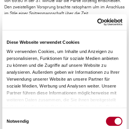
von 69:80 in der 37. Minute war die Partie vorzeitig entschieden.
Den zweistelligen Vorsprung brachte ratiopharm ulm im Anschluss
im Stile einer Spitzenmannschaft über die Zeit.
Weiter geht es für s.Oliver Würzburg mit dem nächsten Heimspiel
am 12. März um 20:30 Uhr gegen die HAKRO Merlins
Crailsheim, ehe in der Woche darauf zwei wichtige Begegnungen
Diese Webseite verwendet Cookies
im Abstiegskampf auf dem Programm stehen: Am 16. März wird
das Auswärtsspiel bei den FRAPORT SKYLINERS nachgeholt,
Wir verwenden Cookies, um Inhalte und Anzeigen zu
am 19. März ist Aufsteiger MLP Academics Heidelberg in der
personalisieren, Funktionen für soziale Medien anbieten
tectake ARENA zu Gast.
Tickets für die kommenden beiden
zu können und die Zugriffe auf unsere Website zu
Heimspiele sind bereits im Online-Shop erhältlich.
analysieren. Außerdem geben wir Informationen zu Ihrer
Verwendung unserer Website an unsere Partner für
soziale Medien, Werbung und Analysen weiter. Unsere
s.Oliver Würzburg - ratiopharm ulm
76:88
(21:17, 25:30,
Partner führen diese Informationen möglicherweise mit
14:13, 16:28)
weiteren Daten zusammen, die Sie ihnen bereitgestellt
haben oder die sie im Rahmen Ihrer Nutzung der Dienste
gesammelt haben.
Für s.Oliver Würzburg spielten:
Einwilligungsauswahl
Desi Rodriguez 20 Punkte (4 Steals), Filip Stanic 17 (15
Notwendig
Rebounds), Charles Callison 17/3 Dreier, Abdul-Malik Abu 7,