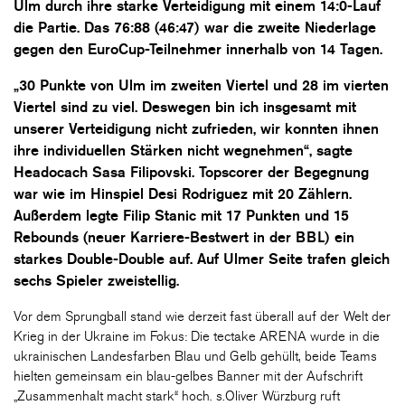
Ulm durch ihre starke Verteidigung mit einem 14:0-Lauf
die Partie. Das 76:88 (46:47) war die zweite Niederlage
gegen den EuroCup-Teilnehmer innerhalb von 14 Tagen.
„30 Punkte von Ulm im zweiten Viertel und 28 im vierten
Viertel sind zu viel. Deswegen bin ich insgesamt mit
unserer Verteidigung nicht zufrieden, wir konnten ihnen
ihre individuellen Stärken nicht wegnehmen“, sagte
Headocach Sasa Filipovski. Topscorer der Begegnung
war wie im Hinspiel Desi Rodriguez mit 20 Zählern.
Außerdem legte Filip Stanic mit 17 Punkten und 15
Rebounds (neuer Karriere-Bestwert in der BBL) ein
starkes Double-Double auf. Auf Ulmer Seite trafen gleich
sechs Spieler zweistellig.
Vor dem Sprungball stand wie derzeit fast überall auf der Welt der
Krieg in der Ukraine im Fokus: Die tectake ARENA wurde in die
ukrainischen Landesfarben Blau und Gelb gehüllt, beide Teams
hielten gemeinsam ein blau-gelbes Banner mit der Aufschrift
„Zusammenhalt macht stark“ hoch. s.Oliver Würzburg ruft