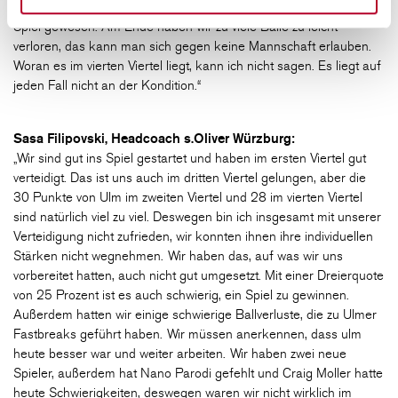
„Wenn wir gewonnen hätten, wäre das heute mein bestes BBL-
Spiel gewesen. Am Ende haben wir zu viele Bälle zu leicht
verloren, das kann man sich gegen keine Mannschaft erlauben.
Woran es im vierten Viertel liegt, kann ich nicht sagen. Es liegt auf
jeden Fall nicht an der Kondition.“
Sasa Filipovski, Headcoach s.Oliver Würzburg:
„Wir sind gut ins Spiel gestartet und haben im ersten Viertel gut
verteidigt. Das ist uns auch im dritten Viertel gelungen, aber die
30 Punkte von Ulm im zweiten Viertel und 28 im vierten Viertel
sind natürlich viel zu viel. Deswegen bin ich insgesamt mit unserer
Verteidigung nicht zufrieden, wir konnten ihnen ihre individuellen
Stärken nicht wegnehmen. Wir haben das, auf was wir uns
vorbereitet hatten, auch nicht gut umgesetzt. Mit einer Dreierquote
von 25 Prozent ist es auch schwierig, ein Spiel zu gewinnen.
Außerdem hatten wir einige schwierige Ballverluste, die zu Ulmer
Fastbreaks geführt haben. Wir müssen anerkennen, dass ulm
heute besser war und weiter arbeiten. Wir haben zwei neue
Spieler, außerdem hat Nano Parodi gefehlt und Craig Moller hatte
heute Schwierigkeiten, deswegen waren wir nicht wirklich im