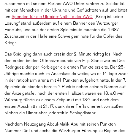
zusammen mit seinem Partner AWO Unterfranken zu Solidarität
mit den Menschen in der Ukraine und Geflüchteten auf und bittet
um
Spenden für die Ukraine-Nothilfe der AWO
. „Krieg ist keine
Lösung“ stand außerdem auf einem Banner des Würzburger
Fanclubs, und aus der ersten Spielminute machten die 1.687
Zuschauer in der Halle eine Schweigeminute für die Opfer des
Kriegs.
Das Spiel ging dann auch erst in der 2. Minute richtig los: Nach
den ersten beiden Offensivrebounds von Filip Stanic war es Desi
Rodriguez, der per Korbleger die ersten Punkte erzielte. Der 25-
Jährige machte auch im Anschluss da weiter, wo er 14 Tage zuvor
in der ratiopharm arena mit 41 Punkten aufgehört hatte: In der 7.
Spielminute standen bereits 7 Punkte neben seinem Namen auf
der Anzeigetafel, nach der ersten Halbzeit waren es 18. s.Oliver
Würzburg führte zu diesem Zeitpunkt mit 13:7 und nach dem
ersten Abschnitt mit 21:17, dank ihrer Treffsicherheit von außen
blieben die Ulmer aber jederzeit in Schlagdistanz.
Nachdem Neuzugang Abdul-Malik Abu mit seinen Punkten
Nummer fünf und sechs die Würzburger Führung zu Beginn des