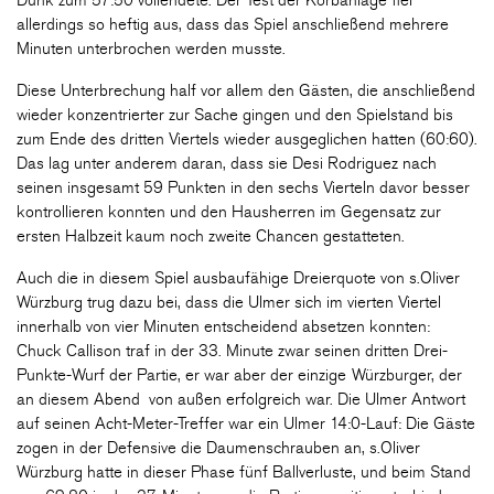
Dunk zum 57:50 vollendete. Der Test der Korbanlage fiel
allerdings so heftig aus, dass das Spiel anschließend mehrere
Minuten unterbrochen werden musste.
Diese Unterbrechung half vor allem den Gästen, die anschließend
wieder konzentrierter zur Sache gingen und den Spielstand bis
zum Ende des dritten Viertels wieder ausgeglichen hatten (60:60).
Das lag unter anderem daran, dass sie Desi Rodriguez nach
seinen insgesamt 59 Punkten in den sechs Vierteln davor besser
kontrollieren konnten und den Hausherren im Gegensatz zur
ersten Halbzeit kaum noch zweite Chancen gestatteten.
Auch die in diesem Spiel ausbaufähige Dreierquote von s.Oliver
Würzburg trug dazu bei, dass die Ulmer sich im vierten Viertel
innerhalb von vier Minuten entscheidend absetzen konnten:
Chuck Callison traf in der 33. Minute zwar seinen dritten Drei-
Punkte-Wurf der Partie, er war aber der einzige Würzburger, der
an diesem Abend von außen erfolgreich war. Die Ulmer Antwort
auf seinen Acht-Meter-Treffer war ein Ulmer 14:0-Lauf: Die Gäste
zogen in der Defensive die Daumenschrauben an, s.Oliver
Würzburg hatte in dieser Phase fünf Ballverluste, und beim Stand