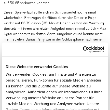
auf 59:65 verkürzen konnten.
Dieser Spielverlauf sollte sich im Schlussviertel noch einmal
wiederholen: Erst zogen die Gäste durch vier Dreier in Folge
wieder auf 66:79 davon (35. Minute), dann kamen die Würzburg
Baskets mit ihrem allerletzten Aufgebot noch einmal zurück - Max
Ugrai war bereits im dritten Viertel umgeknickt und konnte nicht
mehr spielen, Darius Perry war in der Schlussphase nach seinem
fünften Foul raus.
Trotzdem kamen die Hausherren durch zwei Treffer von Otis
Livingston und einen Dreier von Isaiah Washington wieder auf
78:84 heran und brachten die Turnhölle noch einmal auf volle
Diese Webseite verwendet Cookies
Betriebstemperatur. In den verbleibenden 95 Sekunden bekam
Wir verwenden Cookies, um Inhalte und Anzeigen zu
der Tabellenführer dann aber die entscheidenden Stopps in der
personalisieren, Funktionen für soziale Medien anbieten
Verteidigung und ließ sich den unter dem Strich verdienten
Auswärtssieg und damit die Qualifikation für das Playoff-
zu können und die Zugriffe auf unsere Website zu
Viertelfinale nicht mehr nehmen.
analysieren. Außerdem geben wir Informationen zu Ihrer
Verwendung unserer Website an unsere Partner für
soziale Medien, Werbung und Analysen weiter. Unsere
Partner führen diese Informationen möglicherweise mit