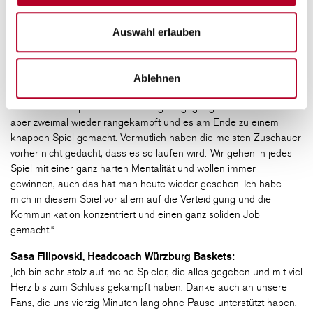
wieder gesehen, was in unserer Mannschaft steckt. Es ist
trotzdem bitter, dass wir gegen Bayern verloren haben und die
Auswahl erlauben
Heimserie gerissen ist. Otis Livingston ist unser Anführer und in
meinen Augen ganz klar der MVP der Liga. Heute hat man wieder
gesehen, wozu er in der Lage ist, er hat uns fast zum Sieg gegen
Ablehnen
die Bayern geführt. Bayern hat gut getroffen, gerade am Anfang
ist unser Gameplan nicht so richtig aufgegangen. Wir haben uns
aber zweimal wieder rangekämpft und es am Ende zu einem
knappen Spiel gemacht. Vermutlich haben die meisten Zuschauer
vorher nicht gedacht, dass es so laufen wird. Wir gehen in jedes
Spiel mit einer ganz harten Mentalität und wollen immer
gewinnen, auch das hat man heute wieder gesehen. Ich habe
mich in diesem Spiel vor allem auf die Verteidigung und die
Kommunikation konzentriert und einen ganz soliden Job
gemacht.“
Sasa Filipovski, Headcoach Würzburg Baskets:
„Ich bin sehr stolz auf meine Spieler, die alles gegeben und mit viel
Herz bis zum Schluss gekämpft haben. Danke auch an unsere
Fans, die uns vierzig Minuten lang ohne Pause unterstützt haben.