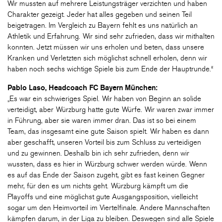
Wir mussten auf mehrere Leistungsträger verzichten und haben
Charakter gezeigt. Jeder hat alles gegeben und seinen Teil
beigetragen. Im Vergleich zu Bayern fehlt es uns natürlich an
Athletik und Erfahrung. Wir sind sehr zufrieden, dass wir mithalten
konnten. Jetzt müssen wir uns erholen und beten, dass unsere
Kranken und Verletzten sich möglichst schnell erholen, denn wir
haben noch sechs wichtige Spiele bis zum Ende der Hauptrunde.“
Pablo Laso, Headcoach FC Bayern München:
„Es war ein schwieriges Spiel. Wir haben von Beginn an solide
verteidigt, aber Würzburg hatte gute Würfe. Wir waren zwar immer
in Führung, aber sie waren immer dran. Das ist so bei einem
Team, das insgesamt eine gute Saison spielt. Wir haben es dann
aber geschafft, unseren Vorteil bis zum Schluss zu verteidigen
und zu gewinnen. Deshalb bin ich sehr zufrieden, denn wir
wussten, dass es hier in Würzburg schwer werden würde. Wenn
es auf das Ende der Saison zugeht, gibt es fast keinen Gegner
mehr, für den es um nichts geht. Würzburg kämpft um die
Playoffs und eine möglichst gute Ausgangsposition, vielleicht
sogar um den Heimvorteil im Viertelfinale. Andere Mannschaften
kämpfen darum, in der Liga zu bleiben. Deswegen sind alle Spiele