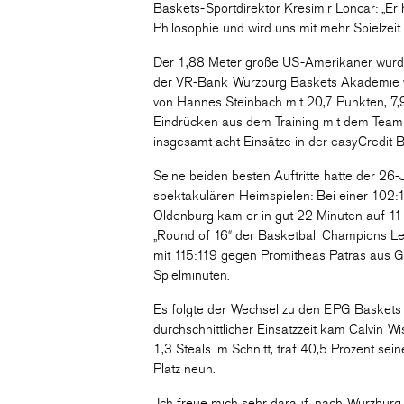
Baskets-Sportdirektor Kresimir Loncar: „Er 
Philosophie und wird uns mit mehr Spielzeit
Der 1,88 Meter große US-Amerikaner wur
der VR-Bank Würzburg Baskets Akademie ver
von Hannes Steinbach mit 20,7 Punkten, 7,
Eindrücken aus dem Training mit dem Team 
insgesamt acht Einsätze in der easyCredit
Seine beiden besten Auftritte hatte der 26-
spektakulären Heimspielen: Bei einer 102:
Oldenburg kam er in gut 22 Minuten auf 11 P
„Round of 16“ der Basketball Champions Le
mit 115:119 gegen Promitheas Patras aus Gr
Spielminuten.
Es folgte der Wechsel zu den EPG Baskets 
durchschnittlicher Einsatzzeit kam Calvin W
1,3 Steals im Schnitt, traf 40,5 Prozent sei
Platz neun.
„Ich freue mich sehr darauf, nach Würzbu