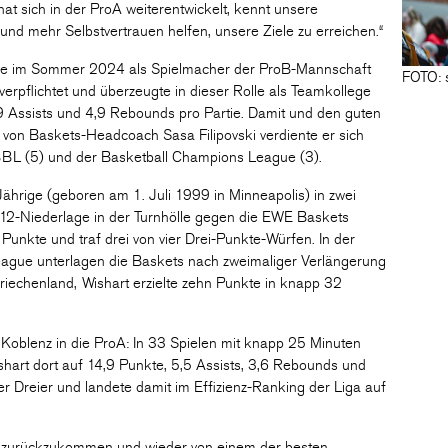
hat sich in der ProA weiterentwickelt, kennt unsere
 und mehr Selbstvertrauen helfen, unsere Ziele zu erreichen.“
de im Sommer 2024 als Spielmacher der ProB-Mannschaft
FOTO: 
pflichtet und überzeugte in dieser Rolle als Teamkollege
9 Assists und 4,9 Rebounds pro Partie. Damit und den guten
von Baskets-Headcoach Sasa Filipovski verdiente er sich
 BBL (5) und der Basketball Champions League (3).
Jährige (geboren am 1. Juli 1999 in Minneapolis) in zwei
112-Niederlage in der Turnhölle gegen die EWE Baskets
unkte und traf drei von vier Drei-Punkte-Würfen. In der
ague unterlagen die Baskets nach zweimaliger Verlängerung
iechenland, Wishart erzielte zehn Punkte in knapp 32
Koblenz in die ProA: In 33 Spielen mit knapp 25 Minuten
ishart dort auf 14,9 Punkte, 5,5 Assists, 3,6 Rebounds und
ner Dreier und landete damit im Effizienz-Ranking der Liga auf
rg zurückzukommen und wieder von einem der besten