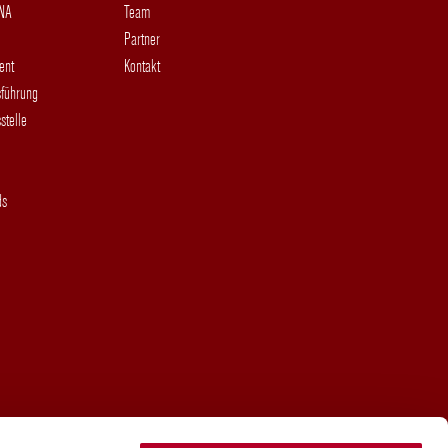
DNA
Team
Partner
ent
Kontakt
sführung
stelle
ds