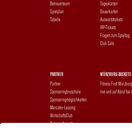
Betreuerteam
Tageskarten
Spielplan
Dauerkarten
Tabelle
Auswärtstickets
VIP-Tickets
Fragen zum Spieltag
Club Sale
PARTNER
WÜRZBURG-BASKETS-
Partner
Fitness First Würzbur
Sponsoringbroschüre
live und auf Abruf bei
Sponsoringmöglichkeiten
Mercator-Leasing
WirtschaftsClub
Businessfreunde
Hospitality