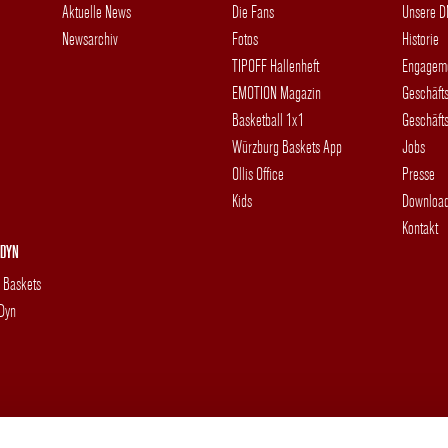
Aktuelle News
Die Fans
Unsere 
Newsarchiv
Fotos
Historie
TIPOFF Hallenheft
Engagem
EMOTION Magazin
Geschäft
Basketball 1x1
Geschäfts
Würzburg Baskets App
Jobs
Ollis Office
Presse
Kids
Downloa
Kontakt
DYN
g Baskets
 Dyn