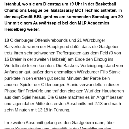
Istanbul, wo sie am Dienstag um 19 Uhr in der Basketball
Champions League bei Galatasaray MCT Technic antreten. In
der easyCredit BBL geht es am kommenden Samstag um 20
Uhr mit einem Auswärtsspiel bei den MLP Academics
Heidelberg weiter.
18 Oldenburger Offensivrebounds und 21 Würzburger
Ballverluste waren der Hauptgrund dafür, dass die Gastgeber
trotz ihren sehr schwachen Trefferquoten aus dem Feld (0 von
16 Dreier in der zweiten Halbzeit) am Ende den Einzug ins
Viertelfinale feiern konnten. Die Baskets-Verteidigung stand von
Anfang an gut, außer dem ehemaligen Würzburger Filip Stanic
punktete in den ersten gut sechs Minuten der Partie kein
anderer Spieler der Oldenburger. Stanic verwandelte in dieser
Phase fünf Freiwürfe und traf den einzigen Wurf der Hausherren
aus dem Spiel heraus. Die Gäste machten es im Angriff besser
und lagen daher Mitte des ersten Abschnitts mit 2:13 und nach
zehn Minuten mit 13:19 in Führung.
Im zweiten Abschnitt gelang es den Gastgebern dann, über
mehr Konzentration und Intensität in der Verteidigung den