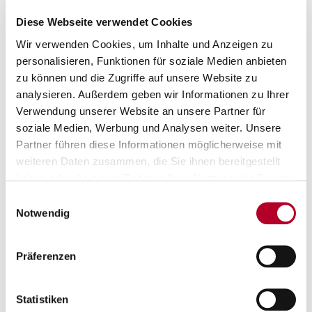
Fobbs vergab nach einem taktischen Foul dann zwar beide
Freiwürfe, der Ball landete nach dem zweiten Fehlwurf aber
Diese Webseite verwendet Cookies
wieder bei den Oldenburgern, die die letzten neun Sekunden
Wir verwenden Cookies, um Inhalte und Anzeigen zu
clever herunterspielten.
personalisieren, Funktionen für soziale Medien anbieten
zu können und die Zugriffe auf unsere Website zu
Fitness First Würzburg Baskets - EWE Baskets
analysieren. Außerdem geben wir Informationen zu Ihrer
Oldenburg
61:60
Verwendung unserer Website an unsere Partner für
(13:19, 25:15, 11:8, 12:18)
soziale Medien, Werbung und Analysen weiter. Unsere
Partner führen diese Informationen möglicherweise mit
weiteren Daten zusammen, die Sie ihnen bereitgestellt
Für Würzburg spielten:
haben oder die sie im Rahmen Ihrer Nutzung der Dienste
Davion Mintz 21 Punkte/4 Dreier, Brae Ivey 11/3, Marcus Carr 10
gesammelt haben.
(6 Assists), Eddy Edigin Jr. 4, Charles Thompson 4, Christian
Einwilligungsauswahl
Notwendig
Skladanowski 4, Lukas Herzog 2, Leo Saffer 2, Alen Pjanic 2,
Johnathan Stove, David Muenkat.
Top-Performer Oldenburg:
Präferenzen
Nicholas Tischler 19/2, Filip Stanic 13, James Woodard 7/1 (10
Rebounds).
Statistiken