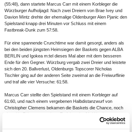
(55:48), dann startete Marcus Carr mit einem Korbleger die
Würzburger Aufholjagd: Nach zwei Dreiern von Brae Ivey und
Davion Mintz drehte der ehemalige Oldenburger Alen Pjanic den
Spielstand knapp drei Minuten vor Schluss mit einem
Fastbreak-Dunk zum 57:58.
Für eine spannende Crunchtime war damit gesorgt, anders als
bei den beiden jüngsten Heimsiegen der Baskets gegen ALBA
BERLIN und Igokea m:tel dieses Mal aber mit dem besseren
Ende für den Gegner. Würzburg vergab zwei Dreier und leistete
sich den 20. Ballverlust, Oldenburgs Topscorer Nicholas
Tischler ging auf der anderen Seite zweimal an die Freiwurflinie
und traf alle vier Versuche: 61:58.
Marcus Carr stellte den Spielstand mit einem Korbleger auf
61:60, und nach einem vergebenen Halbdistanzwurf von
Christopher Clemens bekamen die Baskets die Chance, noch
einmal in Führung zu gehen. Es folgte der 21. Würzburger
Ballverlust, weil die Schiedsrichter 13 Sekunden vor Schluss ein
Offensivfoul von Eddy Edigin gesehen hatten. Oldenburgs Brian