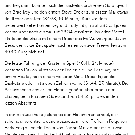
und her, dann konnten sich die Baskets durch einen Sprungwurf
von Brae Ivey und den dritten Stove-Dreier zum ersten Mal etwas
deutlicher absetzen (34:28, 16. Minute). Kurz vor dem
Seitenwechsel erhöhten Ivey und Eddy Edigin auf 38:30, Igokea
konnte aber noch einmal auf 38:34 verkürzen. Ins dritte Viertel
starteten die Gäste mit einem Dreier des Ex-Würzburgers Javon
Bess, der kurze Zeit später auch einen von zwei Freiwürfen zum
40:40-Ausgleich traf.
Die letzte Führung der Gäste im Spiel (40:41, 24. Minute)
konterten Davion Mintz von der Dreierlinie und Brae Ivey mit
einem Floater, nach einem weiteren Mintz-Dreier lagen die
Baskets wieder mit sieben Zählern vorne (51:44, 27. Minute). Die
Schlussphase des dritten Viertels gehörte aber erneut den
Gästen, beim knappen Spielstand von 54:52 ging es in den
letzten Abschnitt.
In der Schlussphase gelang es den Hausherren erneut, sich
scheinbar vorentscheidend abzusetzen - drei Treffer in Folge von
Eddy Edigin und ein Dreier von Davion Mintz brachten gut zwei
Minuten vor dem Ende die 68:62-Führung. Igokea antwortete mit