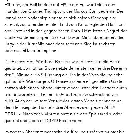
Führung, der Ball landete auf Höhe der Freiwurflinie in den
Händen von Charles Thompson, der Marcus Carr bediente. Der
kanadische Nationalspieler stellte sich seinen Gegenspieler
zurecht, zog über die rechte Hand zum Korb, legte den Ball hoch
ans Brett und in den gegnerischen Korb. Beim letzten Angriff der
Gäste wurde ein langer Pass von Davion Mintz abgefangen, die
Party in der Turnhölle nach dem sechsten Sieg im sechsten
Saisonspiel konnte beginnen.
Die Fitness First Würzburg Baskets waren besser in die Partie
gestartet, Johnathan Stove netzte den ersten seiner drei Dreier in
der 2. Minute zur 5:2-Führung ein. Die in der Verteidigung sehr
gut auf die Würzburgers Offensiv-Systeme eingestellten Gäste
setzten sich anschließend immer wieder unter den Brettern durch
und antworteten mit einem 8:0-Lauf zum Zwischenstand von
5:10. Auch der weitere Verlauf des ersten Viertels erinnerte an
den Heimsieg der Baskets drei Abende zuvor gegen ALBA
BERLIN: Nach zehn Minuten hatten sie den Spielstand wieder
gedreht und lagen mit 21:19 knapp vorne.
Im zweiten Abschnitt wechselte die führung zunächst munter hin