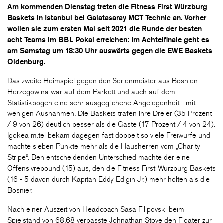
Am kommenden Dienstag treten die Fitness First Würzburg
Baskets in Istanbul bei Galatasaray MCT Technic an. Vorher
wollen sie zum ersten Mal seit 2021 die Runde der besten
acht Teams im BBL Pokal erreichen: Im Achtelfinale geht es
am Samstag um 18:30 Uhr auswärts gegen die EWE Baskets
Oldenburg.
Das zweite Heimspiel gegen den Serienmeister aus Bosnien-
Herzegowina war auf dem Parkett und auch auf dem
Statistikbogen eine sehr ausgeglichene Angelegenheit - mit
wenigen Ausnahmen: Die Baskets trafen ihre Dreier (35 Prozent
/ 9 von 26) deutlich besser als die Gäste (17 Prozent / 4 von 24).
Igokea m:tel bekam dagegen fast doppelt so viele Freiwürfe und
machte sieben Punkte mehr als die Hausherren vom „Charity
Stripe“. Den entscheidenden Unterschied machte der eine
Offensivrebound (15) aus, den die Fitness First Würzburg Baskets
(16 - 5 davon durch Kapitän Eddy Edigin Jr.) mehr holten als die
Bosnier.
Nach einer Auszeit von Headcoach Sasa Filipovski beim
Spielstand von 68:68 verpasste Johnathan Stove den Floater zur