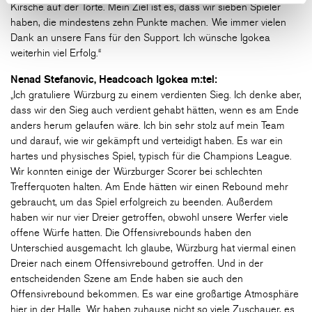
Kirsche auf der Torte. Mein Ziel ist es, dass wir sieben Spieler
haben, die mindestens zehn Punkte machen. Wie immer vielen
Dank an unsere Fans für den Support. Ich wünsche Igokea
weiterhin viel Erfolg.“
Nenad Stefanovic, Headcoach Igokea m:tel:
„Ich gratuliere Würzburg zu einem verdienten Sieg. Ich denke aber,
dass wir den Sieg auch verdient gehabt hätten, wenn es am Ende
anders herum gelaufen wäre. Ich bin sehr stolz auf mein Team
und darauf, wie wir gekämpft und verteidigt haben. Es war ein
hartes und physisches Spiel, typisch für die Champions League.
Wir konnten einige der Würzburger Scorer bei schlechten
Trefferquoten halten. Am Ende hätten wir einen Rebound mehr
gebraucht, um das Spiel erfolgreich zu beenden. Außerdem
haben wir nur vier Dreier getroffen, obwohl unsere Werfer viele
offene Würfe hatten. Die Offensivrebounds haben den
Unterschied ausgemacht. Ich glaube, Würzburg hat viermal einen
Dreier nach einem Offensivrebound getroffen. Und in der
entscheidenden Szene am Ende haben sie auch den
Offensivrebound bekommen. Es war eine großartige Atmosphäre
hier in der Halle. Wir haben zuhause nicht so viele Zuschauer, es