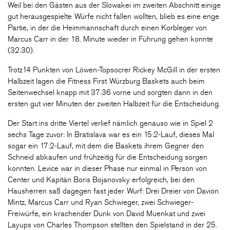
Weil bei den Gästen aus der Slowakei im zweiten Abschnitt einige
gut herausgespielte Würfe nicht fallen wollten, blieb es eine enge
Partie, in der die Heimmannschaft durch einen Korbleger von
Marcus Carr in der 18. Minute wieder in Führung gehen konnte
(32:30).
Trotz14 Punkten von Löwen-Topsocrer Rickey McGill in der ersten
Halbzeit lagen die Fitness First Würzburg Baskets auch beim
Seitenwechsel knapp mit 37:36 vorne und sorgten dann in den
ersten gut vier Minuten der zweiten Halbzeit für die Entscheidung.
Der Start ins dritte Viertel verlief nämlich genauso wie in Spiel 2
sechs Tage zuvor: In Bratislava war es ein 15:2-Lauf, dieses Mal
sogar ein 17:2-Lauf, mit dem die Baskets ihrem Gegner den
Schneid abkaufen und frühzeitig für die Entscheidung sorgen
konnten. Levice war in dieser Phase nur einmal in Person von
Center und Kapitän Boris Bojanovsky erfolgreich, bei den
Hausherren saß dagegen fast jeder Wurf: Drei Dreier von Davion
Mintz, Marcus Carr und Ryan Schwieger, zwei Schwieger-
Freiwürfe, ein krachender Dunk von David Muenkat und zwei
Layups von Charles Thompson stellten den Spielstand in der 25.