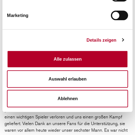
Punkte aus zweiten Chancen:
Würzburg 20 - Levice 2
Feldwurfquote:
Würzburg 52 Prozent - Levice 39 Prozent
Marketing
Stimmen zum Spiel
Details zeigen
Marcus Carr, Fitness First Würzburg Baskets:
„Erst einmal Respekt an Levice, sie spielen eine gute Saison und
haben uns in das dritte Spiel gezwungen. Das hat uns auch die
Alle zulassen
Möglichkeit gegeben, besser zu werden. Wir freuen uns natürlich
über diesen Sieg und über den Einzug in die nächste Runde. Das
war unser Ziel, wir freuen uns auf die Chance, gegen starke
Auswahl erlauben
Gegner zu spielen. Dass ich im ersten Spiel nicht dabei sein
konnte, war eine große Motivation für mich.“
Ablehnen
Sasa Filipovski, Headcoach Fitness First Würzburg Baskets:
„Erst einmal Glückwunsch an Levice. Sie haben vor der Serie
einen wichtigen Spieler verloren und uns einen großen Kampf
geliefert. Vielen Dank an unsere Fans für die Unterstützung, sie
waren vor allem heute wieder unser sechster Mann. Es war nicht