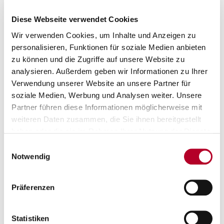
Diese Webseite verwendet Cookies
Fitness First Würzburg Baskets - Patrioti Levice
92:71
Wir verwenden Cookies, um Inhalte und Anzeigen zu
(19:21, 18:15, 32:12, 23:23)
personalisieren, Funktionen für soziale Medien anbieten
zu können und die Zugriffe auf unsere Website zu
analysieren. Außerdem geben wir Informationen zu Ihrer
Für Würzburg spielten:
Verwendung unserer Website an unsere Partner für
Marcus Carr 17 Punkte/3 Dreier (11 Assists), Eddy Edigin Jr. 14,
soziale Medien, Werbung und Analysen weiter. Unsere
Ryan Schwieger 11/1, David Muenkat 11/1 (8 Rebounds), Davion
Partner führen diese Informationen möglicherweise mit
Mintz 11/3, Charles Thompson 10 (9 Rebounds), Johnathan
weiteren Daten zusammen, die Sie ihnen bereitgestellt
Stove 10/1, Brae Ivey 5/1, Lukas Herzog 3/1, Christian
haben oder die sie im Rahmen Ihrer Nutzung der Dienste
Skladanowski, Marko Petric.
gesammelt haben.
Einwilligungsauswahl
Top-Performer Levice:
Notwendig
Andre Wesson 2074, Rickey McGill 2073 (6 Assists), Akol
Mawein 11.
Präferenzen
Key Stats
:
Rebounds :
Würzburg 44 (14 offensiv) - Levice 26 (9 offensiv)
Statistiken