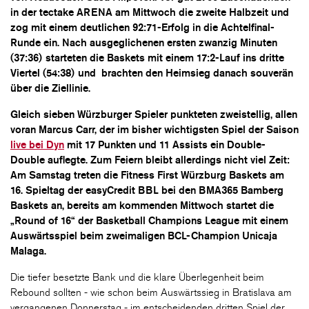
in der tectake ARENA am Mittwoch die zweite Halbzeit und
zog mit einem deutlichen 92:71-Erfolg in die Achtelfinal-
Runde ein. Nach ausgeglichenen ersten zwanzig Minuten
(37:36) starteten die Baskets mit einem 17:2-Lauf ins dritte
Viertel (54:38) und brachten den Heimsieg danach souverän
über die Ziellinie.
Gleich sieben Würzburger Spieler punkteten zweistellig, allen
voran Marcus Carr, der im bisher wichtigsten Spiel der Saison
live bei Dyn
mit 17 Punkten und 11 Assists ein Double-
Double auflegte. Zum Feiern bleibt allerdings nicht viel Zeit:
Am Samstag treten die Fitness First Würzburg Baskets am
16. Spieltag der easyCredit BBL bei den BMA365 Bamberg
Baskets an, bereits am kommenden Mittwoch startet die
„Round of 16“ der Basketball Champions League mit einem
Auswärtsspiel beim zweimaligen BCL-Champion Unicaja
Malaga.
Die tiefer besetzte Bank und die klare Überlegenheit beim
Rebound sollten - wie schon beim Auswärtssieg in Bratislava am
vergangenen Donnerstag - im entscheidenden dritten Spiel der