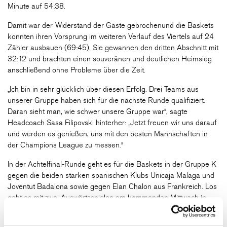
Minute auf 54:38.
Damit war der Widerstand der Gäste gebrochenund die Baskets
konnten ihren Vorsprung im weiteren Verlauf des Viertels auf 24
Zähler ausbauen (69:45). Sie gewannen den dritten Abschnitt mit
32:12 und brachten einen souveränen und deutlichen Heimsieg
anschließend ohne Probleme über die Zeit.
„Ich bin in sehr glücklich über diesen Erfolg. Drei Teams aus
unserer Gruppe haben sich für die nächste Runde qualifiziert.
Daran sieht man, wie schwer unsere Gruppe war“, sagte
Headcoach Sasa Filipovski hinterher: „Jetzt freuen wir uns darauf
und werden es genießen, uns mit den besten Mannschaften in
der Champions League zu messen.“
In der Achtelfinal-Runde geht es für die Baskets in der Gruppe K
gegen die beiden starken spanischen Klubs Unicaja Malaga und
Joventut Badalona sowie gegen Elan Chalon aus Frankreich. Los
geht es mit zwei Auswärtsspielen am kommenden Mittwoch in
Malaga und eine Woche später in Chalon. Am 3. Februar wird
Badalona in der tectake ARENA zu Gast sein.