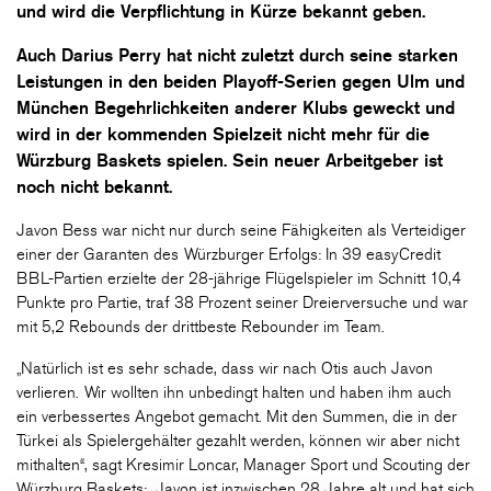
und wird die Verpflichtung in Kürze bekannt geben.
Auch Darius Perry hat nicht zuletzt durch seine starken
Leistungen in den beiden Playoff-Serien gegen Ulm und
München Begehrlichkeiten anderer Klubs geweckt und
wird in der kommenden Spielzeit nicht mehr für die
Würzburg Baskets spielen. Sein neuer Arbeitgeber ist
noch nicht bekannt.
Javon Bess war nicht nur durch seine Fähigkeiten als Verteidiger
einer der Garanten des Würzburger Erfolgs: In 39 easyCredit
BBL-Partien erzielte der 28-jährige Flügelspieler im Schnitt 10,4
Punkte pro Partie, traf 38 Prozent seiner Dreierversuche und war
mit 5,2 Rebounds der drittbeste Rebounder im Team.
„Natürlich ist es sehr schade, dass wir nach Otis auch Javon
verlieren. Wir wollten ihn unbedingt halten und haben ihm auch
ein verbessertes Angebot gemacht. Mit den Summen, die in der
Türkei als Spielergehälter gezahlt werden, können wir aber nicht
mithalten“, sagt Kresimir Loncar, Manager Sport und Scouting der
Würzburg Baskets: „Javon ist inzwischen 28 Jahre alt und hat sich