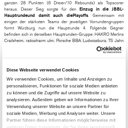
ganzen 28 Punkten (6 Dreier/10 Rebounds) als Topscorer
heraus. Dieser Sieg sorgte für den
Einzug in die JBBL-
Hauptrunde
und damit auch die
Playoffs
. Gemeinsam mit
einigen der stärksten Teams der jeweiligen Vorrundengruppen
formt Würzburg nun die Hauptrunde 4. Folgende Gegner
befinden sich in derselben Hauptrunden-Gruppe: HAKRO Merlins
Crailsheim, ratiopharm ulm, Porsche BBA Ludwigsburg, TS Jahn
München und KICKZ IBAM München.
U14
Die U14 von
Head Coach Maximilian Deinhart
legte einen
Diese Webseite verwendet Cookies
soliden Monat hin, denn ein überzeugender Auswärtssieg in
Wir verwenden Cookies, um Inhalte und Anzeigen zu
Bayreuth stand einer bitteren Heimniederlage gegen Bamberg
personalisieren, Funktionen für soziale Medien anbieten
gegenüber. Ein anschließend erfolgreiches Testspiel gegen
zu können und die Zugriffe auf unsere Website zu
Frankfurt zeigte jedoch die Leistungsfähigkeit des Teams. Die
analysieren. Außerdem geben wir Informationen zu Ihrer
starke Bilanz liegt aktuell bei 4-1.
Verwendung unserer Website an unsere Partner für
U12
soziale Medien, Werbung und Analysen weiter. Unsere
Partner führen diese Informationen möglicherweise mit
Die U12 profitiert weiterhin von konstantem Zulauf durch
weiteren Daten zusammen, die Sie ihnen bereitgestellt
Coaches Kresimir Loncar und