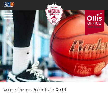
SAISON
TICKETS
NEWS
Website
Fanzone
Basketball 1x1
Spielball
FANZONE