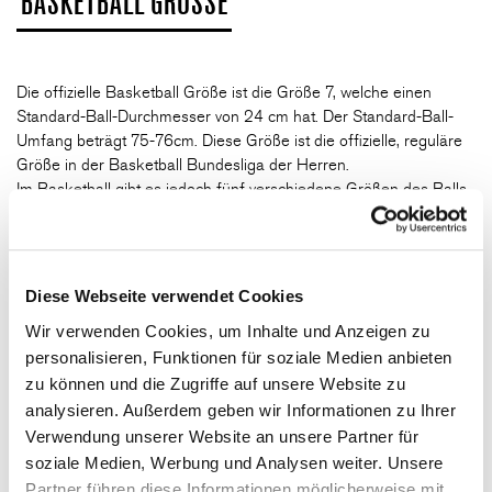
BASKETBALL GRÖSSE
Die offizielle Basketball Größe ist die Größe 7, welche einen
Standard-Ball-Durchmesser von 24 cm hat. Der Standard-Ball-
Umfang beträgt 75-76cm. Diese Größe ist die offizielle, reguläre
Größe in der Basketball Bundesliga der Herren.
Im Basketball gibt es jedoch fünf verschiedene Größen des Balls.
Die Basketball Größe richtet sich nach dem Alter und dem
Geschlecht. Für die unterschiedlichen Basketball Ballgrößen gibt
es eine extra Größentabelle, in welcher alle Details aufgelistet
sind. Die Basketball Größe 6 ist die offizielle, reguläre Größe im
Diese Webseite verwendet Cookies
Frauenbasketball, mit welcher auch in der Basketball Bundesliga
Wir verwenden Cookies, um Inhalte und Anzeigen zu
der Frauen gespielt wird. Nicht nur die Größe des Basketballs ist
von Bedeutung, sondern auch der richtige Luftdruck.
personalisieren, Funktionen für soziale Medien anbieten
Üblicherweise sollte der Druck in einem Basketball zwischen 0,49
zu können und die Zugriffe auf unsere Website zu
und 0,63 bar liegen.
analysieren. Außerdem geben wir Informationen zu Ihrer
Verwendung unserer Website an unsere Partner für
soziale Medien, Werbung und Analysen weiter. Unsere
BASKETBALL HERSTELLER
Partner führen diese Informationen möglicherweise mit