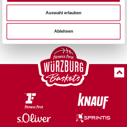
und alle Wettbewerbe der FIBA Asien, FIBA Europa und FIBA
Ozeanien werden mit einem Basketball dieses Herstellers -dem
Auswahl erlauben
Modell GL6/GL7- gespielt.
Ablehnen