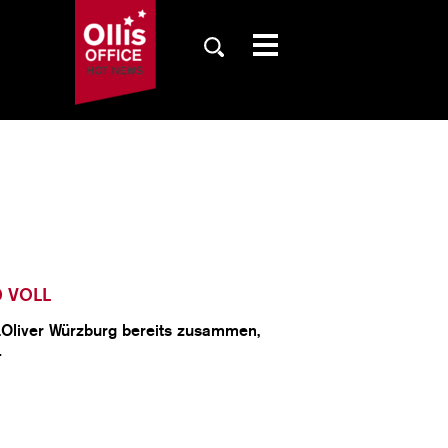
SAISON
TICKETS
NEWS
 VOLL
s.Oliver Würzburg bereits zusammen,
…
FANZONE