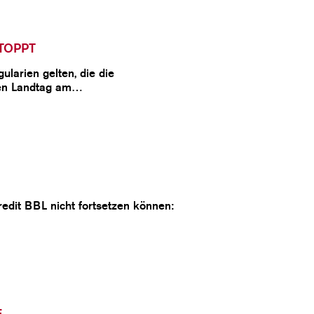
TOPPT
larien gelten, die die
hen Landtag am…
redit BBL nicht fortsetzen können:
E