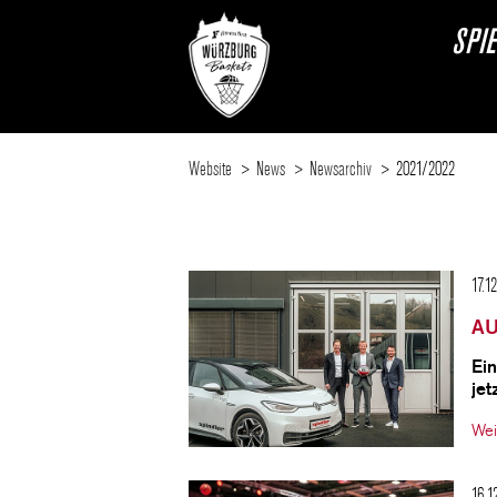
SPI
Website
News
Newsarchiv
2021/2022
17.1
AU
Ein
jet
Wei
16.1