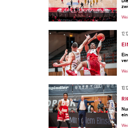
Di
zw
Wei
12.1
EI
Ein
ver
Wei
10.1
R
Nur
ei
Wei