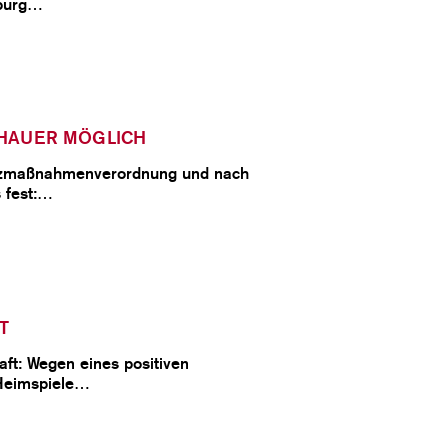
zburg…
CHAUER MÖGLICH
hutzmaßnahmenverordnung und nach
 fest:…
T
ft: Wegen eines positiven
 Heimspiele…