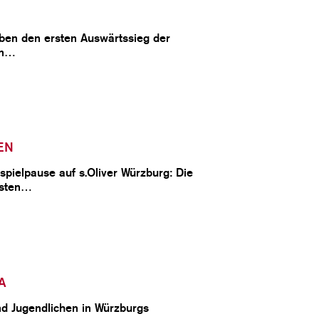
aben den ersten Auswärtssieg der
en…
EN
pielpause auf s.Oliver Würzburg: Die
ksten…
ZA
nd Jugendlichen in Würzburgs