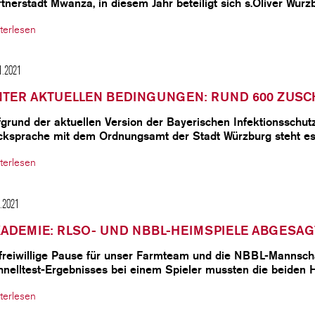
tnerstadt Mwanza, in diesem Jahr beteiligt sich s.Oliver Wür
terlesen
1.2021
TER AKTUELLEN BEDINGUNGEN: RUND 600 ZUS
fgrund der aktuellen Version der Bayerischen Infektionssc
cksprache mit dem Ordnungsamt der Stadt Würzburg steht es
terlesen
1.2021
ADEMIE: RLSO- UND NBBL-HEIMSPIELE ABGESAG
freiwillige Pause für unser Farmteam und die NBBL-Mannscha
hnelltest-Ergebnisses bei einem Spieler mussten die beiden
terlesen