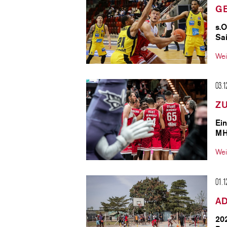
GE
s.O
Sa
Wei
03.1
ZU
Ein
MH
Wei
01.1
AD
20