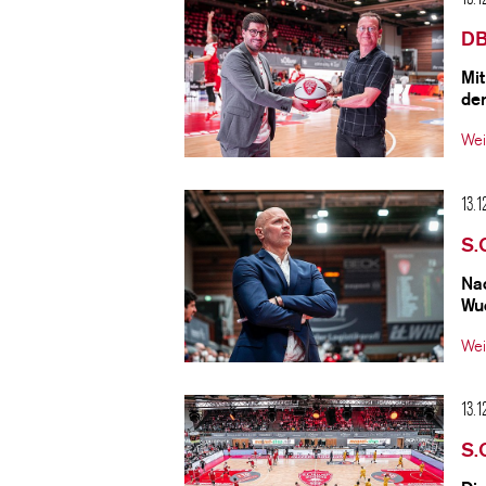
DB
Mi
de
Wei
13.1
S.
Na
Wu
Wei
13.1
S.