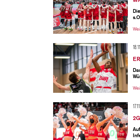
Die
s.O
Wei
18.1
ER
Da
Wür
Wei
17.1
2G
Auf
In