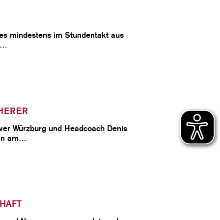
CLUB
es mindestens im Stundentakt aus
DANCERS
n…
PARTNER
CHERER
WÜRZBURG-BASKETS-DYN
liver Würzburg und Headcoach Denis
gen am…
CHAFT