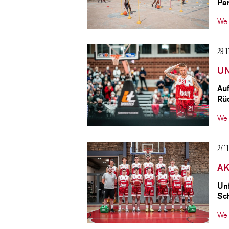
Par
Wei
29.1
UN
Au
Rü
Wei
27.1
AK
Un
Sc
Wei