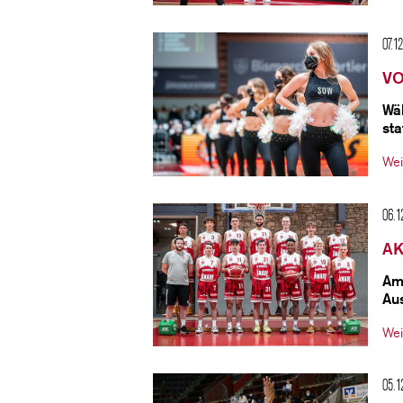
07.1
VO
Wä
st
Wei
06.1
AK
Am
Au
Wei
05.1