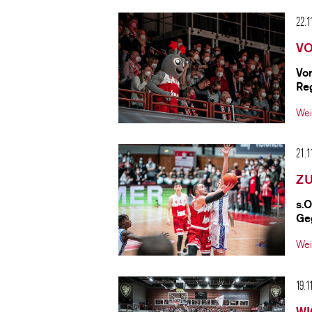
22.1
V
Vor
Re
Wei
21.1
ZU
s.O
Ge
Wei
19.1
WI