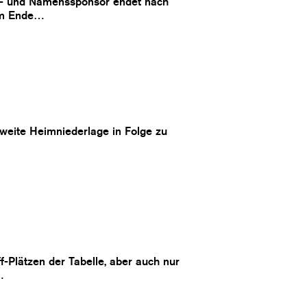
pt- und Namenssponsor endet nach
 am Ende…
zweite Heimniederlage in Folge zu
f-Plätzen der Tabelle, aber auch nur
…