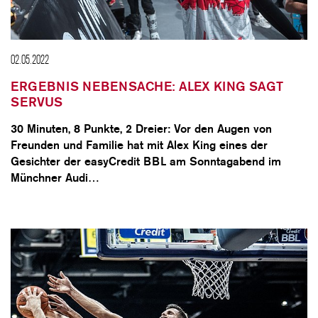
CLUB
02.05.2022
ERGEBNIS NEBENSACHE: ALEX KING SAGT
DANCERS
SERVUS
30 Minuten, 8 Punkte, 2 Dreier: Vor den Augen von
PARTNER
Freunden und Familie hat mit Alex King eines der
Gesichter der easyCredit BBL am Sonntagabend im
Münchner Audi…
WÜRZBURG-BASKETS-DYN
AKADEMIE