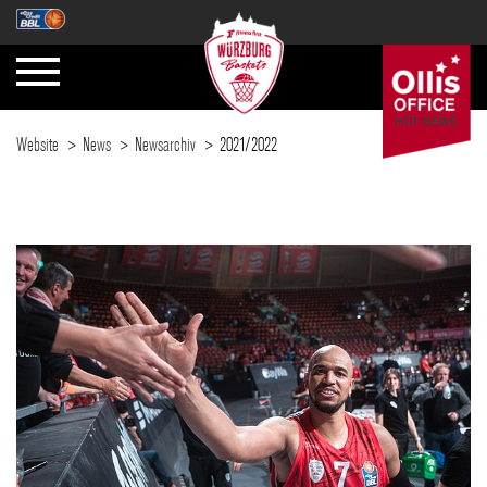
Website
News
Newsarchiv
2021/2022
SAISON
TICKETS
NEWS
FANZONE