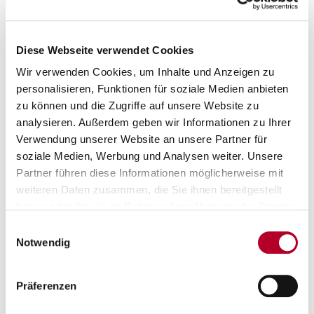
Diese Webseite verwendet Cookies
Wir verwenden Cookies, um Inhalte und Anzeigen zu
personalisieren, Funktionen für soziale Medien anbieten
zu können und die Zugriffe auf unsere Website zu
analysieren. Außerdem geben wir Informationen zu Ihrer
Verwendung unserer Website an unsere Partner für
09.04.2022
soziale Medien, Werbung und Analysen weiter. Unsere
Partner führen diese Informationen möglicherweise mit
DIE SERIE HÄLT AUCH IM AUSWÄRTS-
weiteren Daten zusammen, die Sie ihnen bereitgestellt
FRANKENDERBY
haben oder die sie im Rahmen Ihrer Nutzung der Dienste
gesammelt haben.
s.Oliver Würzburg hat seine Siegesserie auch am 29.
Einwilligungsauswahl
Spieltag der easyCredit BBL fortgesetzt: In einem engen
Notwendig
und hart umkämpften Frankenderby bei medi bayreuth…
Präferenzen