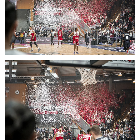
CLUB
DANCERS
PARTNER
WÜRZBURG-BASKETS-DYN
AKADEMIE