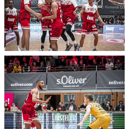
CLUB
DANCERS
PARTNER
WÜRZBURG-BASKETS-DYN
AKADEMIE