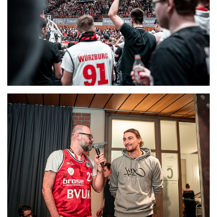
CLUB
DANCERS
PARTNER
WÜRZBURG-BASKETS-DYN
AKADEMIE