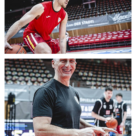
CLUB
DANCERS
PARTNER
WÜRZBURG-BASKETS-DYN
AKADEMIE