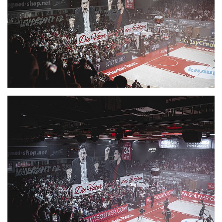
CLUB
DANCERS
PARTNER
WÜRZBURG-BASKETS-DYN
AKADEMIE