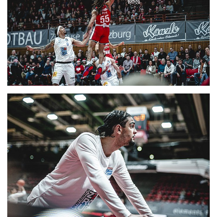
CLUB
DANCERS
PARTNER
WÜRZBURG-BASKETS-DYN
AKADEMIE