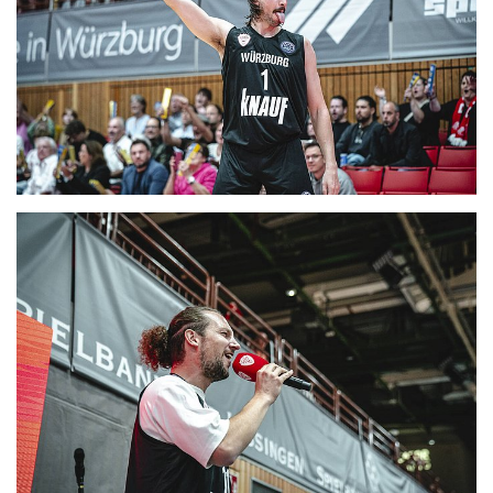
CLUB
DANCERS
PARTNER
WÜRZBURG-BASKETS-DYN
AKADEMIE