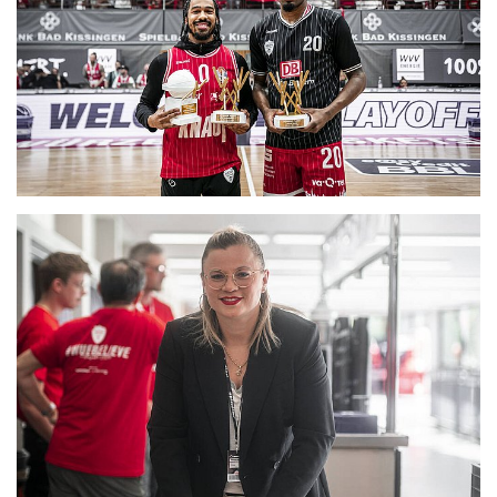
CLUB
DANCERS
PARTNER
WÜRZBURG-BASKETS-DYN
AKADEMIE