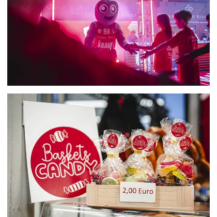
CLUB
DANCERS
PARTNER
WÜRZBURG-BASKETS-DYN
AKADEMIE