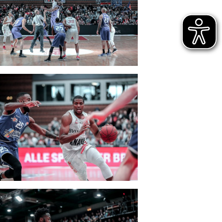
CLUB
DANCERS
PARTNER
WÜRZBURG-BASKETS-DYN