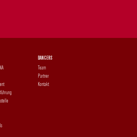
DANCERS
DNA
Team
Partner
ent
Kontakt
sführung
stelle
ds