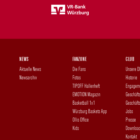
NEWS
FANZONE
CLUB
Aktuelle News
Die Fans
Unsere 
Newsarchiv
Fotos
Historie
TIPOFF Hallenheft
Engagem
EMOTION Magazin
Geschäft
Basketball 1x1
Geschäfts
Würzburg Baskets App
Jobs
Ollis Office
Presse
Kids
Downloa
Kontakt