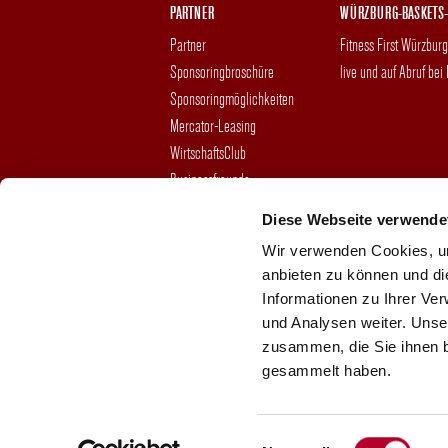
PARTNER
WÜRZBURG-BASKETS-
Partner
Fitness First Würzbur
Sponsoringbroschüre
live und auf Abruf bei
Sponsoringmöglichkeiten
Mercator-Leasing
WirtschaftsClub
Businessfreunde
Hospitality
Diese Webseite verwende
Kontakt
Wir verwenden Cookies, um
anbieten zu können und di
Informationen zu Ihrer Ve
und Analysen weiter. Unse
zusammen, die Sie ihnen b
gesammelt haben.
Einwilligungsauswahl