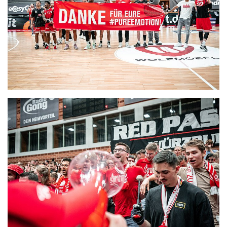
CLUB
DANCERS
PARTNER
WÜRZBURG-BASKETS-DYN
AKADEMIE